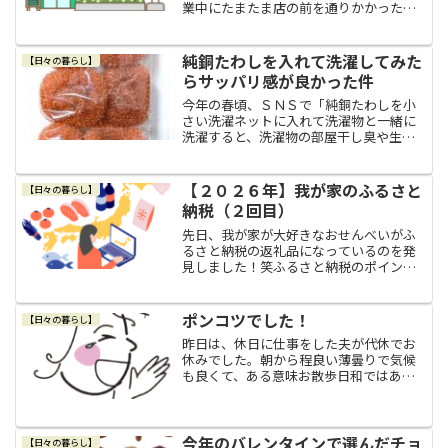
業中にたまたま店の前を通りかかった私
は、１５年前の東日本大震災のことを思
い出したのでした。東日本大震災の当日
（当時の私の手記）１５年前の３月１１
純銅たわしを入れて洗濯してみた
【日々の暮らし】
日。仕事中に震度５強～震...
らサッパリ感が良かった件
今年の春頃、ＳＮＳで「純銅たわしを小
さい洗濯ネットに入れて洗濯物と一緒に
洗濯すると、洗濯物の部屋干し臭や生乾
き臭が消えるよ」みたいな情報を目にし
ました。ちょうど春の長雨でなかなか外
に洗濯物を干せないでいた時期で、洗濯
【２０２６年】我が家のふるさと
【日々の暮らし】
物の生乾き臭が気になって...
納税（２回目）
先日、我が家が大好きなおせんべいがふ
るさと納税の返礼品になっているのを発
見しました！笑ふるさと納税のポイント
付与が禁止になったけどメリットもあ
る！昨年１０月から総務省の改正によ
り、ふるさと納税の「ポイント等の付与
ポンコツでした！
【日々の暮らし】
を行う事業者を通じた募集を禁...
昨日は、休日に仕事をした夫が代休でお
休みでした。朝から程良い薄曇りで気候
も良くて、ある意味お散歩日和ではあっ
たので家にいるのも勿体ないような気に
なって、お昼近くになってからとりあえ
ず家から出たのでした。ポンコツその１
家を出て駅に向かって歩い...
今年のバレンタインで選んだチョ
【日々の暮らし】