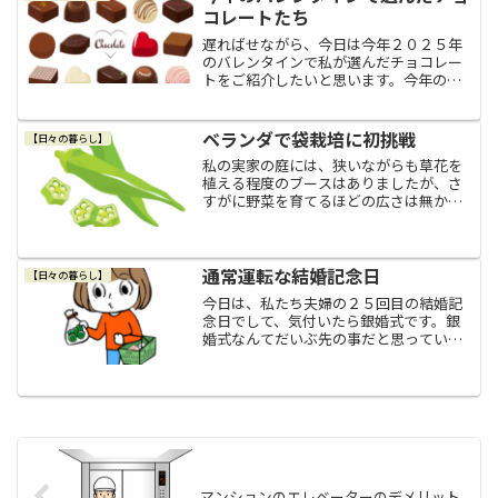
コレートたち
遅ればせながら、今日は今年２０２５年
のバレンタインで私が選んだチョコレー
トをご紹介したいと思います。今年のチ
ョコレート選びは変化球でバレンタイン
と言っても近年では夫と父にしかチョコ
レートはプレゼントしていないのです
ベランダで袋栽培に初挑戦
【日々の暮らし】
が、正直に言ってしまうと、...
私の実家の庭には、狭いながらも草花を
植える程度のブースはありましたが、さ
すがに野菜を育てるほどの広さは無かっ
たので、一時期、両親は家から歩いてほ
んの１～２分の所にあった貸し農園を借
りて野菜を育てたりしていました。で
も、子供の頃の私はさほど野...
通常運転な結婚記念日
【日々の暮らし】
今日は、私たち夫婦の２５回目の結婚記
念日でして、気付いたら銀婚式です。銀
婚式なんてだいぶ先の事だと思っていた
のに、その日は信じられないほどあっさ
りやってきました。そして、気付いたら
四半世紀も経っていて、当たり前ですが
それだけ歳をとり気付いた...
マンションのエレベーターのデメリット