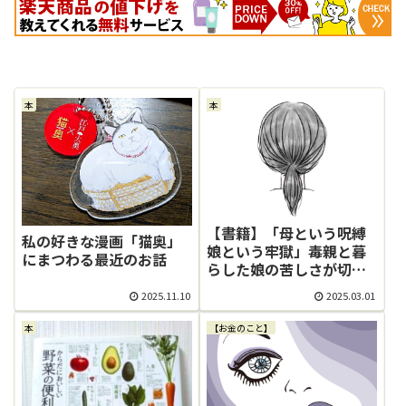
本
本
【書籍】「母という呪縛
私の好きな漫画「猫奥」
娘という牢獄」毒親と暮
にまつわる最近のお話
らした娘の苦しさが切な
過ぎた
2025.11.10
2025.03.01
本
【お金のこと】