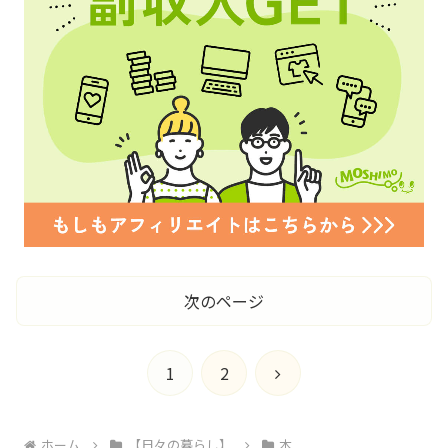
次のページ
次
1
2
へ
ホーム
【日々の暮らし】
本