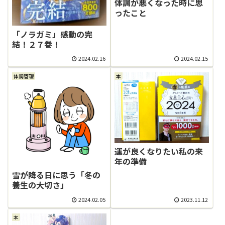
体調が悪くなった時に思
ったこと
「ノラガミ」感動の完
結！２７巻！
2024.02.16
2024.02.15
体調管理
本
運が良くなりたい私の来
年の準備
雪が降る日に思う「冬の
養生の大切さ」
2024.02.05
2023.11.12
本