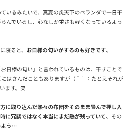
いているみたいで、真夏の炎天下のベランダで一日干
膨らんでいるし、心なしか重さも軽くなっているよう
団に寝ると、
お日様の匂いがするのも好きです
。
「お日様の匂い」と言われているものは、干すことで
耳にはさんだこともありますが（＾＾；たとえそれが
います。笑
夕方に取り込んだ熱々の布団をそのまま畳んで押し入
た時に冗談ではなく本当にまだ熱が残っていて
、その
のよう…