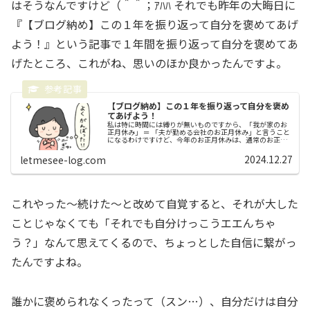
はそうなんですけど（＾＾；ｱﾊﾊ それでも昨年の大晦日に
『【ブログ納め】この１年を振り返って自分を褒めてあげ
よう！』という記事で１年間を振り返って自分を褒めてあ
げたところ、これがね、思いのほか良かったんですよ。
【ブログ納め】この１年を振り返って自分を褒め
てあげよう！
私は特に時間には縛りが無いものですから、「我が家のお
正月休み」 ＝ 「夫が勤める会社のお正月休み」と言うこと
になるわけですけど、今年のお正月休みは、通常のお正月
休みの期間の前後にちょうど上手く土日が重なってくれた
ことで、１２月２８日（土）～...
2024.12.27
letmesee-log.com
これやった～続けた～と改めて自覚すると、それが大した
ことじゃなくても「それでも自分けっこうエエんちゃ
う？」なんて思えてくるので、ちょっとした自信に繋がっ
たんですよね。
誰かに褒められなくったって（スン…）、自分だけは自分