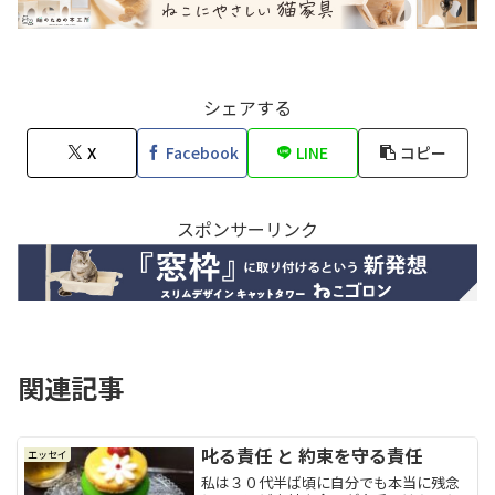
シェアする
X
Facebook
LINE
コピー
スポンサーリンク
関連記事
叱る責任 と 約束を守る責任
エッセイ
私は３０代半ば頃に自分でも本当に残念