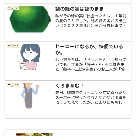
からか？「起き上がるとちょっとフラフ
ラするぅ～」とのことで、念のために会
謎の緑の実は謎のまま
エッセイ
社には出勤せずにテレワー...
私がその緑の実に出会ったのは、１年前
の夏のことでした。謎の緑の実との出会
い（２０２２年９月）家から自転車でフ
ラリと行けるくらいの近所にお菓子の工
場があって、どこかのメーカーの大きな
工場とかではなくて、町の小さなお菓子
工場と言った感じです。こ...
ヒーローになるか、快便でいる
エッセイ
か。
若い方たちは、「ドラえもん」は知って
いても、作者が「藤子・F・不二雄先生」
と「藤子不二雄A先生」のお二人が「藤子
不二雄」のコンビを組んでいたことと
か、ドラえもんの声優さんは大山のぶ代
さんだったことを知っているのかしら？
くぅまぁむ！
エッセイ
と思いつつ。てんとう虫...
先日、駅前でクリーニング店に寄ったり
スーパーに寄ったりなんやかやと用事を
済ませた私でしたが、あまりにも蒸し暑
くて「こりゃ、たまらん（＊＊）」と、
寄り道もしないで駅前の大通りを真っ直
ぐ家に向かって自転車を走らせていまし
た。時刻は１２時半頃だっ...