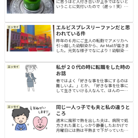
に思うほど人付き合いが上手ではないと
いうことに気付いたので（遅っ！笑）、
それからは無理してまで付き合いを続け
なくてもいいなとか、無理してまで新し
い人間関係を作らなくてもいいなと思う
ようになりました。そのお...
エルビスプレスリーファンだと思
エッセイ
われている件
昨年の６月にご主人の転勤でアメリカへ
引っ越した幼馴染から、Air Mailが届きま
した。元気な様子でなにより！幼馴染が
ご主人の転勤で海外で暮らすのは、今回
で３カ国目です。１カ国ごとにだいたい
５年くらい日本を離れているので、海外
私が２０代の時に転職をした時の
エッセイ
生活もずいぶん...
お話
巷ではよく「好きな事を仕事にするのは
難しいよ。」とか、「好きな事を仕事に
して生きていける人なんて、ほんの一握
りだよ。」なんて言葉を耳にします。実
際問題、確かに世間ってそんなに甘くな
いし、難しい事なんだろうとも思いま
同じ一人っ子でも夫と私の違うと
エッセイ
す。でもね、好きな事を仕事...
ころ
週末に風邪で熱を出した夫は、病院で処
方された薬としっかり静養したおかげで
月曜日には熱は平熱まで下がっていたの
ですが、２日間ほとんど横になっていた