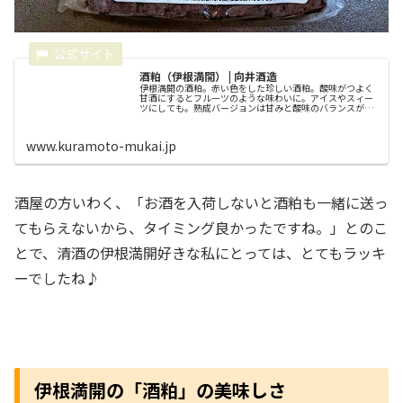
酒粕（伊根満開） | 向井酒造
伊根満開の酒粕。赤い色をした珍しい酒粕。酸味がつよく
甘酒にするとフルーツのような味わいに。アイスやスィー
ツにしても。熟成バージョンは甘みと酸味のバランスがす
ばらしく、その場でナッツやハチミツをかけてたべても面
白いです。
www.kuramoto-mukai.jp
酒屋の方いわく、「お酒を入荷しないと酒粕も一緒に送っ
てもらえないから、タイミング良かったですね。」とのこ
とで、清酒の伊根満開好きな私にとっては、とてもラッキ
ーでしたね♪
伊根満開の「酒粕」の美味しさ