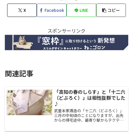
X
Facebook
LINE
コピー
スポンサーリンク
関連記事
「高知の春のしらす」と「十二六
お酒
（どぶろく）」は相性抜群でした
♪
武重本家酒造の「十二六（どぶろく）」
三月の中旬頃のことになりますが、出先
からの帰宅途中、最寄り駅からテクテク
と歩いていて馴染みの酒屋の前を通りか
かったら、「長野県の武重本家さんから