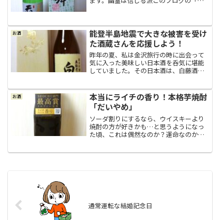
ます。幽霊は信じる派このブログの「不
思議な話」と言うカテゴリーにも書いて
いるのですが、私は守護霊だとかオーラ
だとか言われるような存在を見ようと思
って見える人ではないので...
能登半島地震で大きな被害を受け
お酒
た酒蔵さんを応援しよう！
昨年の夏、私は金沢旅行の時に出会って
気に入った美味しい日本酒を呑気に堪能
していました。その日本酒は、白藤酒造
の純米吟醸「奥能登の白菊」。口当たり
の優しい甘口のお酒でありながら、後味
はスッキリでかなり飲みやすくて、私の
本当にライチの香り！本格芋焼酎
お酒
好きな日本酒の中で一二を...
「だいやめ」
ソーダ割りにするなら、ウイスキーより
焼酎の方が好きかも…と思うようになっ
た頃、これは偶然なのか？運命なのか？
本当に凄い焼酎に出会ってしまいまし
た。「だいやめ」との出会い家にあった
焼酎を飲み切りまして。焼酎を切らして
いるのが絶対に嫌だと言うわ...
通常運転な結婚記念日