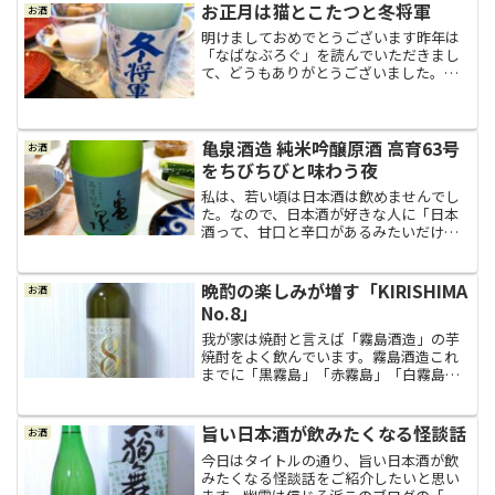
「十二六（どぶろく）」が入荷しまし
お正月は猫とこたつと冬将軍
お酒
た。残りあと２本！」と、店...
明けましておめでとうございます昨年は
「なばなぶろぐ」を読んでいただきまし
て、どうもありがとうございました。ブ
ログを始めてからこのお正月で８ヶ月目
に入りました。まだまだ駆け出しの域を
出なくて自分の思うように文章も書けま
せんが、読んでいただいて...
亀泉酒造 純米吟醸原酒 高育63号
お酒
をちびちびと味わう夜
私は、若い頃は日本酒は飲めませんでし
た。なので、日本酒が好きな人に「日本
酒って、甘口と辛口があるみたいだけ
ど、どっちが美味しいの？」と何度かた
ずねてみたところ、皆さん口を揃えたよ
うに「日本酒は辛口でしょ！」と答える
晩酌の楽しみが増す「KIRISHIMA
お酒
ので、なるほどね～！と思っ...
No.8」
我が家は焼酎と言えば「霧島酒造」の芋
焼酎をよく飲んでいます。霧島酒造これ
までに「黒霧島」「赤霧島」「白霧島」
「茜霧島」「虎斑霧島」を飲んだことが
あって 「黒霧島」の トロッと キリッと
「赤霧島」の みやびに するっと 「白霧
旨い日本酒が飲みたくなる怪談話
お酒
島」の どしっ...
今日はタイトルの通り、旨い日本酒が飲
みたくなる怪談話をご紹介したいと思い