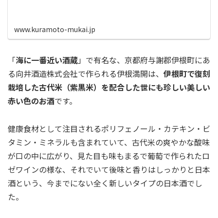
www.kuramoto-mukai.jp
「
海に一番近い酒蔵
」で有名な、京都府与謝郡伊根町にあ
る向井酒造株式会社で作られる伊根満開は、
伊根町で復刻
栽培した古代米（紫黒米）を配合した世にも珍しい美しい
赤い色のお酒
です。
健康食材として注目されるポリフェノール・カテキン・ビ
タミン・ミネラルも含まれていて、古代米の爽やかな酸味
が口の中に広がり、見た目も味もまるで葡萄で作られたロ
ゼワインの様な、それでいて後味と香りはしっかりと日本
酒という、今までにない全く新しいタイプの日本酒でし
た。