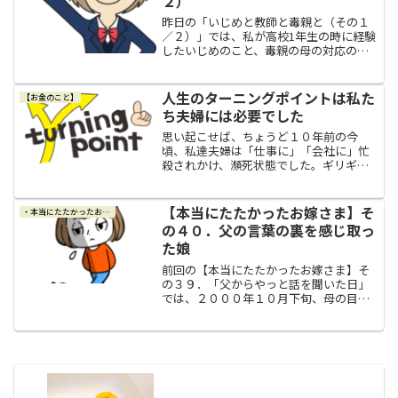
２）
昨日の「いじめと教師と毒親と（その１
／２）」では、私が高校1年生の時に経験
したいじめのこと、毒親の母の対応のこ
と、担任の教師の対応のこと、それに対
する当時の私の気持ちや考えなどを交え
ながら体験談を書かせていただきまし
人生のターニングポイントは私た
【お金のこと】
た。そして今日は、私が経...
ち夫婦には必要でした
思い起こせば、ちょうど１０年前の今
頃、私達夫婦は「仕事に」「会社に」忙
殺されかけ、瀕死状態でした。ギリギリ
まで頑張った夫夫の仕事は年がら年中多
忙で、時間もめちゃくちゃ不規則だった
ので、終電で夜中の１時頃に帰宅とかは
【本当にたたかったお嫁さま】そ
・本当にたたかったお嫁さま
日常茶飯事でしたし、なんだ...
の４０．父の言葉の裏を感じ取っ
た娘
前回の【本当にたたかったお嫁さま】そ
の３９．「父からやっと話を聞いた日」
では、２０００年１０月下旬、母の目を
気にして父と私は話すに話せないまま１
週間ほど過ぎた週末、母が美容院へ出か
けたタイミングでやっと話をすることが
出来たのですが、私はてっ...