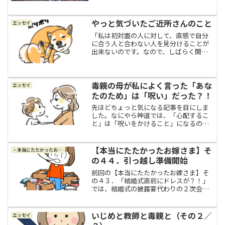
REBECCAのNOKKOが初登場して、フレン
ズを披露してくれまして、感動した...
やっと気づいたご近所さんのこと
エッセイ
「私は初対面の人に対して、直感で自分
に合う人と合わない人を見分けることが
出来ないのです。なので、しばらく関わ
ってみた後に、第一印象がイマイチだな
と思った人が実は自分と気の合う人だっ
たりしたこともあるし、第一印象が良か
った人でも実は自分と合わ...
毒親の母が私によく言った「あな
エッセイ
たのため」は「呪い」だった？！
先ほどちょっと気になる記事を目にしま
した。なにやら神道では、「心配するこ
と」は「呪いをかけること」になるのだ
そうです。これはちょっと意外に思いま
したが、よくよく考えてみたら、毒親育
ちの私には腑に落ちるところがありまし
【本当にたたかったお嫁さま】そ
・本当にたたかったお嫁さま
たので、今日は毒親育ちな...
の４４．引っ越し準備開始
前回の【本当にたたかったお嫁さま】そ
の４３．「結婚式直前にドレスが？！」
では、結婚式の披露宴代わりの２次会で
着るためのドレスが家に届いて喜んだの
もつかの間、まさかのサイズが合わない
問題に直面してしまい焦りまくった私で
いじめと教師と毒親と（その２／
エッセイ
したが、何とかドレスのお...