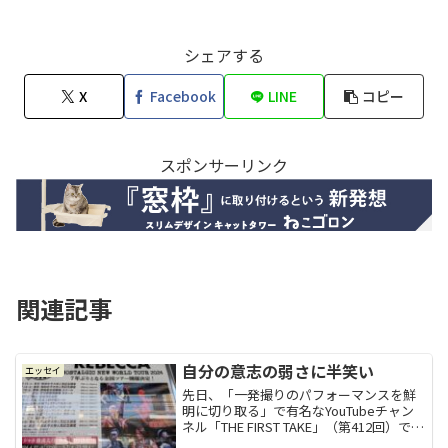
シェアする
X
Facebook
LINE
コピー
スポンサーリンク
関連記事
自分の意志の弱さに半笑い
エッセイ
先日、「一発撮りのパフォーマンスを鮮
明に切り取る」で有名なYouTubeチャン
ネル「THE FIRST TAKE」（第412回）で、
私の青春と言っても過言では無い