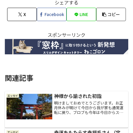
シェアする
X
Facebook
LINE
コピー
スポンサーリンク
関連記事
神様から諭された初詣
エッセイ
明けましておめでとうございます。お正
月休みが明けて今日から我が家も通常運
転に戻り、ブロブも今年は今日からスタ
ートです。ブログ初心者感がなかなか抜
けきらない私ですが（＾＾；今年はどん
な記事が書けるかな？本年もよろしくお
願いいたします。話はさか...
幸運をもたらす幸福毛さん（宝
エッセイ