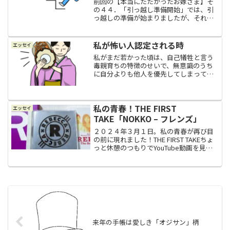
前回の【本当にたたかったお嫁さま】そ
の４４．「引っ越し準備開始」では、引
っ越しの準備が始まりましたが、それよ
りもなによりも大変だったことは、結婚
式まで１ヶ月を切った時点でカレが相変
わらず仕事が多忙を極めていたことでし
私が怖い人認定される時
エッセイ
た。毎日深夜まで仕事に追...
私がまだ若かった頃は、自己犠牲と言う
毒親育ちの特徴のせいで、無意識のうち
に自分よりも他人を優先してしまってい
ました。私的には良心のつもりでやって
いたけど、その結果、残念なことに私が
思っていたような人間関係は築けません
で、そうやって経験を積ん...
私の青春！THE FIRST
エッセイ
TAKE「NOKKO – フレンズ」
２０２４年３月１日。私の青春が再び目
の前に現れました！THE FIRST TAKEちょ
っと休憩のつもりでYouTube動画を見て
いたら、懐かしい姿が目に飛び込んでき
ました。それは、今年結成４０周年をむ
かえるロック・バンドREBECCAのヴォ...
来年の手帳は愛しき「オジサン」柄