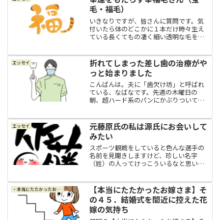
毛・福毛）
いきなりですが、皆さんに質問です。気
付いたら体のどこかに１本だけ時々生え
ている長くてもの凄く細い透明な毛をご
存知ですか？幸福毛さんこの毛は、誰に
でも生えるものではないようです。そし
て、いつも生えているものでもないよう
折れてしまった差し歯の治療がや
エッセイ
ですし、生える場所も様々...
っと始まりました
こんばんは。夫に「歯欠け坊」と呼ばれ
ている、なばなです。先週の木曜日の
朝、超ハード系のパンにかぶりついてい
たら半世紀近く連れ添ってきた下の前歯
の差し歯が折れて欠けてしまいまして。
かかりつけの歯医者さんの謎の連休が明
元藤原氏の私は源氏にお会いして
エッセイ
けるのを待って、待ちに待っ...
みたい
スポーツ観戦をしていると色んな選手の
名前を見聞きしますけど、珍しい名字
（姓）の人ってけっこういるなと思いま
すし、たまに読めない名字もあったりし
ます。そして、珍しい名字とか、素敵だ
なぁと思う名字を見かけると、ちょっと
【本当にたたかったお嫁さま】そ
・本当にたたかったお嫁さま
羨ましいような気持ちにもな...
の４５．結婚式を間近に控えた花
嫁の気持ち