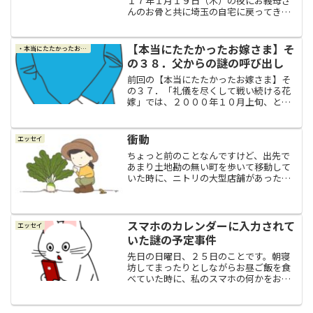
１７年１月１９日（木）の夜にお義母さ
んのお骨と共に埼玉の自宅に戻ってきま
した。やっと帰宅して、これで少しゆっ
くり出来る・・・と思いきや、まだまだ
大変だったことは色々ありました（＾
【本当にたたかったお嫁さま】そ
・本当にたたかったお嫁さま
＾；今日は自宅に戻ってきて...
の３８．父からの謎の呼び出し
前回の【本当にたたかったお嫁さま】そ
の３７．「礼儀を尽くして戦い続ける花
嫁」では、２０００年１０月上旬、とて
も急な話でしたが、結婚式に両親たちと
友人知人を招待することになりまして、
大急ぎで招待状や披露宴代わりのパーテ
衝動
エッセイ
ィーの案内状を発送しまし...
ちょっと前のことなんですけど、出先で
あまり土地勘の無い町を歩いて移動して
いた時に、ニトリの大型店舗があったの
でフラリと立ち寄ってみたところ、生活
用品から家具から衣類まであってビック
リしました。家の近所のショッピングモ
ールなどにもニトリは入っ...
スマホのカレンダーに入力されて
エッセイ
いた謎の予定事件
先日の日曜日、２５日のことです。朝寝
坊してまったりとしながらお昼ご飯を食
べていた時に、私のスマホの何かをお知
らせしてくれるピコピコン！という音が
鳴りました。なんぞ？と思ってスマホを
見てみると、そこにはスマホのカレンダ