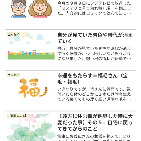
今月の９月９日にフジテレビで放送した
「ミステリと言う勿れ特別編」を観まし
た。内容的にはコミックで読んで知って
いるストーリーでしたが、ドラマで観る
と描写や内容がより具体的になってい
て、とても面白かったです。そしてこの
週末、私はつくづく主人公の...
自分が見ていた景色や時代が消え
エッセイ
ていく
最近、自分が見ていた景色や時代が消え
て行く感覚が、少し寂しいなと思うよう
になりました。想い出の街私が新卒で就
職した会社は、銀座線の外苑前駅からス
タジアム通りに出て、すぐの所にある酒
屋の角を曲がって細い通りを少し行った
幸運をもたらす幸福毛さん（宝
エッセイ
ところにありました。大通...
毛・福毛）
いきなりですが、皆さんに質問です。気
付いたら体のどこかに１本だけ時々生え
ている長くてもの凄く細い透明な毛をご
存知ですか？幸福毛さんこの毛は、誰に
でも生えるものではないようです。そし
て、いつも生えているものでもないよう
【遠方に住む親が他界した時に大
【両親のこと】
ですし、生える場所も様々...
変だった事】その５．自宅に戻っ
てきてからのこと
無事にお義母さんの葬儀を終えて、２０