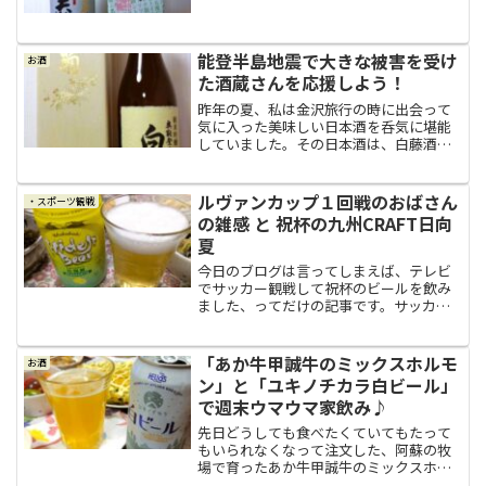
思議な話」と言うカテゴリーにも書いて
いるのですが、私は守護霊だとかオーラ
だとか言われるような存在を見ようと思
って見える人ではないので...
能登半島地震で大きな被害を受け
お酒
た酒蔵さんを応援しよう！
昨年の夏、私は金沢旅行の時に出会って
気に入った美味しい日本酒を呑気に堪能
していました。その日本酒は、白藤酒造
の純米吟醸「奥能登の白菊」。口当たり
の優しい甘口のお酒でありながら、後味
はスッキリでかなり飲みやすくて、私の
ルヴァンカップ１回戦のおばさん
・スポーツ観戦
好きな日本酒の中で一二を...
の雑感 と 祝杯の九州CRAFT日向
夏
今日のブログは言ってしまえば、テレビ
でサッカー観戦して祝杯のビールを飲み
ました、ってだけの記事です。サッカー
にもビールにも興味の無い方には面白く
もなんともない話しになってしまうと思
いますが、夜の１０時近くまで手に汗握
「あか牛甲誠牛のミックスホルモ
お酒
って応援したおばさんの雑...
ン」と「ユキノチカラ白ビール」
で週末ウマウマ家飲み♪
先日どうしても食べたくていてもたって
もいられなくなって注文した、阿蘇の牧
場で育ったあか牛甲誠牛のミックスホル
モン（５００ｇ×２パック）が届いたの