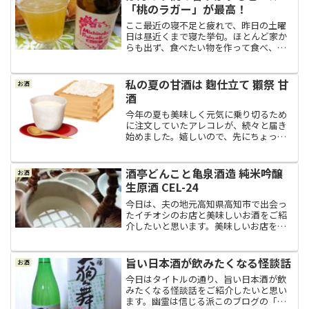
「桃のラガー」が最高！
ここ最近の寝不足と疲れで、昨日の土曜
日は昼近くまで寝た挙句。ほとんど家か
らも出ず、食べたい物を作って食べ、飲
みたいビールを飲んで。昨日ばかりは、
ぐーたらではありません。あくまで「静
養」と言うことで。笑筍たっぷり春巻き
私の夏の甘酒は 麴仕立て 獺祭 甘
お酒
が食べたいそんなわけで、...
酒
今年の夏も美味しく元気に乗り切るため
に注文していたアレコレが、続々と届き
始めました。嬉しいので、先にちょっと
だけ近況報告を♪純りんご酢純りんご
酢、ズラリ。（この後、内堀醸造の純り
んご酢も３本届きました。全９本！）圧
酒亭どんこと亀泉酒造 純米吟醸
お酒
巻。笑これで今年の夏の純り...
生原酒 CEL-24
今日は、夫の地元高知県高知市で出会っ
たイチオシのお店と美味しいお酒をご紹
介したいと思います。美味しいお店を見
つける夫の嗅覚夫の母は頑張って闘病し
ていたのですが、２０１７年に他界しま
した。なので、２０１６年から１０１８
旨い日本酒が飲みたくなる怪談話
お酒
年にかけては、お見舞い、...
今日はタイトルの通り、旨い日本酒が飲
みたくなる怪談話をご紹介したいと思い
ます。幽霊は信じる派このブログの「不