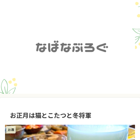
お正月は猫とこたつと冬将軍
お酒