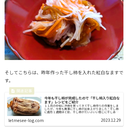
そしてこちらは、昨年作った干し柿を入れた紅白なますで
す。
今年も干し柿が完成したので「干し柿入り紅白な
ます」レシピをご紹介
１１月の中旬に渋柿を買ってきて干し柿作りの作業をしま
したが、今年も無事に干し柿が出来上がりました！干し柿
に歯形１週間ほど前、干し柿がだいぶいい感じに干しあが
ってきたので、最後の仕上げで揉んで繊維を切る作業をし
てから、吊るしていた紐から外し、...
2023.12.29
letmesee-log.com