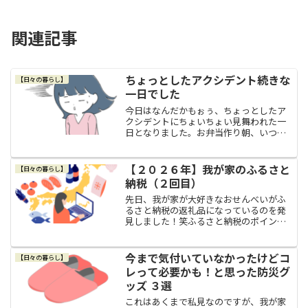
関連記事
ちょっとしたアクシデント続きな
【日々の暮らし】
一日でした
今日はなんだかもぉぅ、ちょっとしたア
クシデントにちょいちょい見舞われた一
日となりました。お弁当作り朝、いつも
通り夫のお弁当を作っていたのですが、
おかずスペースにピンポン玉が１個入る
くらいの隙間が出来てしまって、見るか
【２０２６年】我が家のふるさと
【日々の暮らし】
らに何かもう１品欲しい感...
納税（２回目）
先日、我が家が大好きなおせんべいがふ
るさと納税の返礼品になっているのを発
見しました！笑ふるさと納税のポイント
付与が禁止になったけどメリットもあ
る！昨年１０月から総務省の改正によ
り、ふるさと納税の「ポイント等の付与
今まで気付いていなかったけどコ
【日々の暮らし】
を行う事業者を通じた募集を禁...
レって必要かも！と思った防災グ
ッズ ３選
これはあくまで私見なのですが、我が家