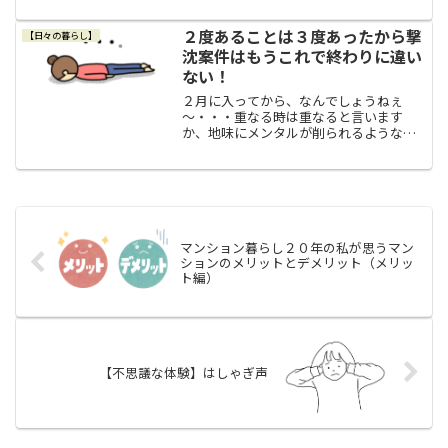
い出したのでした。東日本大震災の当日
（当時の私の手記）１５年前の３月１１
２度あることは３度あったから撃
【日々の暮らし】
日。仕事中に震度５強～震...
沈案件はもうこれで終わりに違い
ない！
２月に入ってから、なんでしょうねぇ
～・・・重なる時は重なると言います
か、地味にメンタルが削られるような撃
沈が続いています。１つめの撃沈は、今
シーズンのオーセンティックユニがムッ
チムチのピッチピチ案件。２つめの撃沈
は、昨日のブログ記事の、新し...
マンション暮らし２０年の私が思うマン
ションのメリットとデメリット（メリッ
ト編）
【不思議な体験】はしゃぎ声