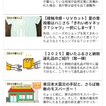
が暮らしている地域が自然災害に見舞わ
れた場合、我が家は自宅を出て避難所へ
行く確率は低いと思っています。自然災
害時に我が家が避難所へ行かないと思う
理由我が家がおそらく避難所へ行かない
【接触冷感・ＵＶカット】夏の普
【日々の暮らし】
と思う理由は、例えば河川...
段着はハニさら「きれいめＶネッ
クＴシャツ」一択にしま～す！
先日、ハニーズのショップを見てまわっ
ていたら、ちょうど買いたいと思ってい
たようなとてもシンプルなＴシャツが売
っていたので、とりあえずＶネックの白
いＴシャツを１枚購入しました。Ｔシャ
ツを捨てすぎました話はさかのぼりまし
【２０２５】届いたふるさと納税
【日々の暮らし】
て昨年の秋、春夏物の服を...
返礼品のご紹介（第一弾）
今年もふるさと納税の返礼品が徐々に届
き始めました。ただ税金を払わされるの
ではなく、こうやって返礼品をいただけ
るのはやっぱりありがたいですね。今年
もしっかり生活の足しにさせていただき
ます！大阪府 泉佐野市
東日本大震災の手記と、さらば無
【日々の暮らし】
(function(b,c,f,g,a...
敵のモスバーガー！
ちょっと前に、家の近所のモスバーガー
が閉店しました。そして、看板の撤去作
業中にたまたま店の前を通りかかった私
は、１５年前の東日本大震災のことを思