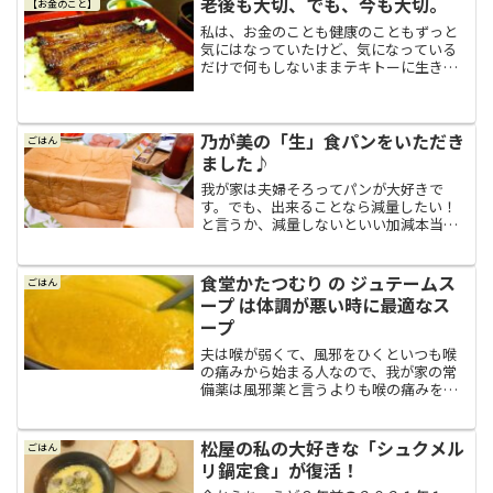
老後も大切、でも、今も大切。
【お金のこと】
す。蒟蒻の栄養や効果を調...
私は、お金のことも健康のこともずっと
気にはなっていたけど、気になっている
だけで何もしないままテキトーに生きて
きました。それなのに、５２歳の時にふ
と、老後が遠い未来ではないことに気付
き（＾＾；このままじゃ色々とマズイこ
とになりそうだと気付き（...
乃が美の「生」食パンをいただき
ごはん
ました♪
我が家は夫婦そろってパンが大好きで
す。でも、出来ることなら減量したい！
と言うか、減量しないといい加減本当に
まずい！と言うことで栄養指導を受けて
いる身ゆえ、平日はなるべく玄米中心の
食事を心がけておりまして（＾＾；大好
食堂かたつむり の ジュテームス
ごはん
きなパンは休日だけ食べてい...
ープ は体調が悪い時に最適なス
ープ
夫は喉が弱くて、風邪をひくといつも喉
の痛みから始まる人なので、我が家の常
備薬は風邪薬と言うよりも喉の痛みを抑
えたりする薬を切らさない方が重要で
す。そんな夫は以前、本当に酷い喉の痛
みと発熱で苦しんだことがありました。
松屋の私の大好きな「シュクメル
ごはん
原因不明の発熱と喉の痛み最...
リ鍋定食」が復活！