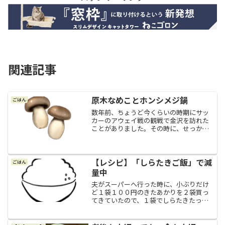
関連記事
原木なめことホンシメジ鍋
ごはん
数年前、ちょうど今くらいの時期にサッ
カーのアウェイ戦の観戦で金沢を訪れた
ことがありました。その時に、せっかく
なので早朝の近江町市場にも行ったんで
すけど、季節的にちょうどカニの漁が解
禁された時だったので、市場のお店はど
こもかしこも海の幸や蟹だ...
【レシピ】「しらたきご飯」で減
ごはん
量中
夫がスーパーへ行った時に、小ぶりだけ
ど１袋１００円のきたあかりを２袋買っ
てきていたので、１袋でしらたきたっぷ
り入りの肉じゃがと、もう１袋は素揚げ
にしてじゃがバターでいただきました。
私は肉じゃがのしらたきが大好きなので