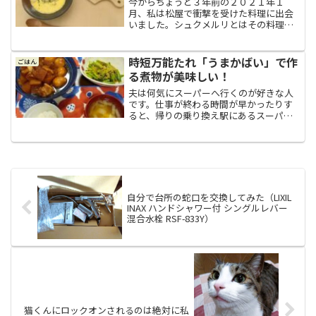
今からちょうど３年前の２０２１年１
月、私は松屋で衝撃を受けた料理に出会
いました。シュクメルリとはその料理の
名前は「シュクメルリ」。聞き慣れない
名前のその料理は、「世界一にんにくを
美味しく食べるための料理」とも称され
時短万能たれ「うまかばい」で作
ごはん
ていて、鶏肉をガーリックの...
る煮物が美味しい！
夫は何気にスーパーへ行くのが好きな人
です。仕事が終わる時間が早かったりす
ると、帰りの乗り換え駅にあるスーパー
に寄り道しては、何か気になった物とか
美味しそうな物を買ってくることがあり
ます。初めて見た調味料そんなスーパー
の寄り道が好きな夫が、確...
自分で台所の蛇口を交換してみた（LIXIL
INAX ハンドシャワー付 シングルレバー
混合水栓 RSF-833Y）
猫くんにロックオンされるのは絶対に私