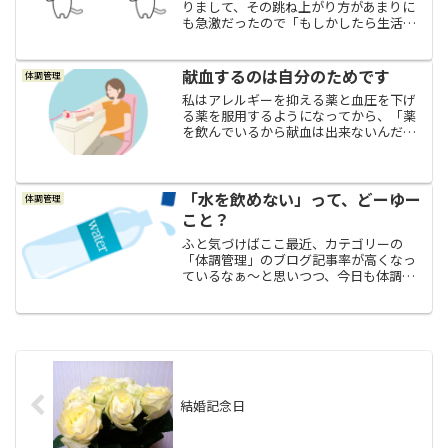
りまして、その跳ね上がり方があまりに
も急激だったので「もしかしたら生活習
慣や加齢や肥満などいくつもの要因が重
なるような原因が分かりにくい普通の高
血圧（本能性高血圧）とは違って、内臓
献血するのは自分のためです
体調管理
に問題があったりとか何か...
私はアレルギーを抑える薬と血圧を下げ
る薬を服用するようになってから、「薬
を飲んでいるから献血は出来ないんだろ
うな～」と勝手に思い込んで献血に行く
のをやめてしまっていたのですが、２年
くらい前に、いつもお世話になっている
病院の先生に「私は通年で...
「水を飲めない」って、どーゆー
体調管理
こと？
ふと気づけばここ最近、カテゴリーの
「体調管理」のブログ記事率が高くなっ
ているなぁ～と思いつつ、今日も体調管
理の記事になります。笑まあ、体調管理
が気になるお年頃、体調管理が必須なお
年頃に突入したおばさんのブログだもん
ね～！と思って、温かい気持...
結婚記念日