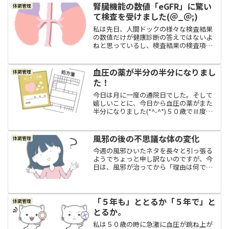
メサルタン２０ｍｇ」と「アムロジピン
腎臓機能の数値「eGFR」に驚い
体調管理
５ｍｇ」の２種類です。た...
て検査を受けました(＠_＠;)
私は先日、人間ドックの様々な検査結果
の数値だけが健康診断の答えではないよ
ねと思っているし、検査結果の検査項目
や数値が何を示しているのか全て把握で
きているわけではないから、本当に大丈
夫なのか？それとも実はギリギリなライ
血圧の薬が半分の半分になりまし
体調管理
ンなのか？をある程度は自...
た！
今日は月に一度の通院日でした。そして
嬉しいことに、今日から血圧の薬がまた
半分になりました(*^-^*)５０歳でⅢ度高
血圧に２０２１年の夏、ちょうど５０歳
だった私は急激に血圧が跳ね上がりまし
た。上の血圧は１８０・下の血圧は確か
風邪の後の不思議な体の変化
体調管理
１００を突破して...
今週の風邪ひいたネタを長々と引っ張る
ようでちょっと申し訳ないのですが、今
日は、風邪が治ってから「理由は何でだ
かよく分からないんだけど、結果、これ
は良かったのかな？」と思った体の変化
が幾つかありました。もしかしたら世の
中のどこかに「私も同じこ...
「５年も」ととるか「５年で」と
体調管理
とるか。
私は５０歳の時に急激に血圧が跳ね上が