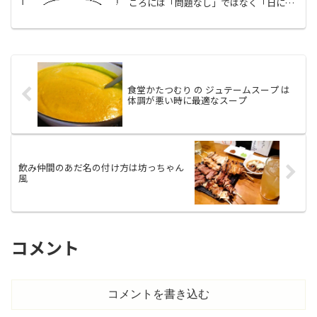
ころには「問題なし」ではなく「日に当
たりましょう。そして、運動をしましょ
う。」などと、日頃の私の暮らしぶりな
んて神様は「お見通しですよ、コココ
コ…」（←神様を脳内で勝手...
食堂かたつむり の ジュテームスープ は
体調が悪い時に最適なスープ
飲み仲間のあだ名の付け方は坊っちゃん
風
コメント
コメントを書き込む