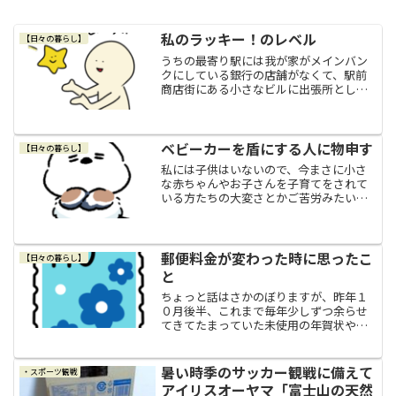
私のラッキー！のレベル
【日々の暮らし】
うちの最寄り駅には我が家がメインバン
クにしている銀行の店舗がなくて、駅前
商店街にある小さなビルに出張所として
ＡＴＭだけが入っています。銀行は一応
メガバンクだし、最寄り駅周辺はベッド
タウンでもあるので人口もそこそこ多い
ので、この銀行を利用して...
ベビーカーを盾にする人に物申す
【日々の暮らし】
私には子供はいないので、今まさに小さ
な赤ちゃんやお子さんを子育てをされて
いる方たちの大変さとかご苦労みたいな
ものは、私には思いを巡らすことは出来
ても、分かり切らない部分は沢山あるだ
ろうなと思っています。それでも、電車
やバスなどの公共交通機関...
郵便料金が変わった時に思ったこ
【日々の暮らし】
と
ちょっと話はさかのぼりますが、昨年１
０月後半、これまで毎年少しずつ余らせ
てきてたまっていた未使用の年賀状や書
き損じのはがきなどを全部ひとまとめに
して数えてみたところ、なんと９３枚も
あって、思った以上にたくさん枚数があ
暑い時季のサッカー観戦に備えて
・スポーツ観戦
ってビックリでした。「未...
アイリスオーヤマ「富士山の天然