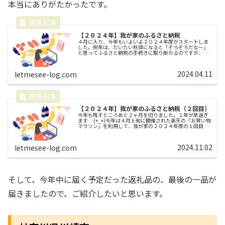
本当にありがたかったです。
【２０２４年】我が家のふるさと納税
４月に入り、今年もいよいよ２０２４年度がスタートしま
した。例年は、だいたい秋頃になると「そろそろだな～」
と思ってふるさと納税の手続きに取り掛かるのですが、そ
の時期になってまとめてふるさと納税をすると、返礼品で
いただいた食材が一気に届いて冷蔵...
2024.04.11
letmesee-log.com
【２０２４年】我が家のふるさと納税（２回目）
今年も残すところあと２ヶ月を切りました。１年が早過ぎ
ます…(+_+)今年は４月上旬に開催された楽天の「お買い物
マラソン」を利用して、我が家の２０２４年度の１回目の
ふるさと納税をしました。例年は、秋頃にまとめてふるさ
と納税の手続きに取り掛かっ...
2024.11.02
letmesee-log.com
そして、今年中に届く予定だった返礼品の、最後の一品が
届きましたので、ご紹介したいと思います。