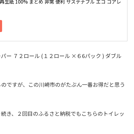
再生紙 100% まとめ 非常 便利 サステナブル エコ コアレ
 ７２ロール (１２ロール ×６6パック ) ダブル
るのですが、この川崎市のがたぶん一番お得だと思う
き続き、２回目のふるさと納税でもこちらのトイレッ