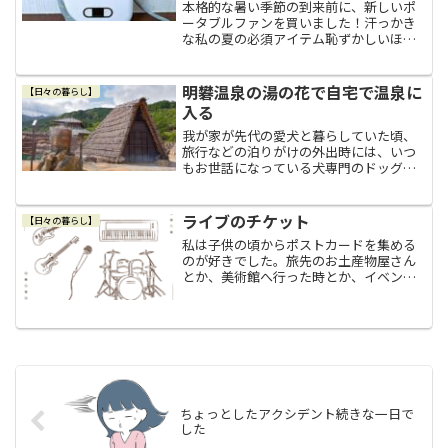
本格的な暑い季節の到来前に、新しいポ
ータブルファンを買いました！汗っかき
な私の夏の必須アイテム恥ずかしいほど
の尋常でない汗っかきな私にとって、天
敵は気温と言うよりも湿度です。５月に
入り体感で分かるほど湿度がグッと上が
明礬温泉の湯の花で自宅で温泉に
【日々の暮らし】
ってきたので、早くも電車...
入る
我が家が先代の愛犬と暮らしていた頃、
旅行などの泊りがけの外出時には、いつ
もお世話になっている犬専門のドッグホ
テルにお世話になっていました。ちょっ
と怖がりな仔でしたが、重ねて積み上げ
てある小さなケージに閉じ込められるよ
ライブのチケット
【日々の暮らし】
うな感じではなくて、床の...
私は子供の頃からポストカードを集める
のが好きでした。旅先のお土産物屋さん
とか、美術館へ行った時とか、イベント
会場でポストカードを見つけては、気に
入ったポストカードを１～２枚ずつ選ん
で買い集めてきました。そうやって集め
てきたポストカードは、私...
ちょっとしたアクシデント続きな一日で
した