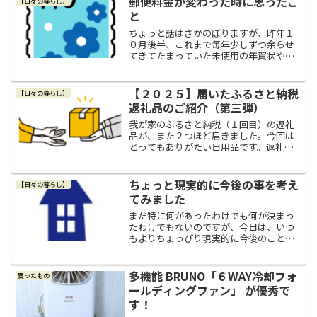
郵便料金が変わった時に思ったこ
【日々の暮らし】
や履き心地よりも見た目を...
と
ちょっと話はさかのぼりますが、昨年１
０月後半、これまで毎年少しずつ余らせ
てきてたまっていた未使用の年賀状や書
き損じのはがきなどを全部ひとまとめに
して数えてみたところ、なんと９３枚も
あって、思った以上にたくさん枚数があ
【２０２５】届いたふるさと納税
【日々の暮らし】
ってビックリでした。「未...
返礼品のご紹介（第三弾）
我が家のふるさと納税（１回目）の返礼
品が、また２つほど届きました。今回は
とってもありがたい日用品です。返礼品
のご紹介（第三弾）ということで、届い
た返礼品をご紹介したいと思います。神
奈川県 川崎市(function(b,c,f,g,a,d,e...
ちょっと現実的に今後の事を考え
【日々の暮らし】
てみました
まだ特に何があったわけでも何が決まっ
たわけでもないのですが、今日は、いつ
もよりちょっぴり現実的に今後のことを
考えてみました。書類にサイン先日「あ
のさ…」と、夫がちょっとだけ改まった
感じで話しかけてきました。夫は何かち
多機能 BRUNO「６WAY冷却フォ
買ったもの
ょっと真面目な話がある時...
ールディングファン」 が優秀で
す！