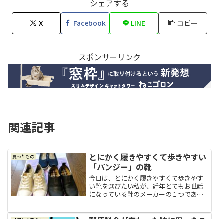
シェアする
X
Facebook
LINE
コピー
スポンサーリンク
関連記事
とにかく履きやすくて歩きやすい
買ったもの
「パンジー」の靴
今日は、とにかく履きやすくて歩きやす
い靴を選びたい私が、近年とてもお世話
になっている靴のメーカーの１つである
「パンジー」の靴を幾つかご紹介したい
と思います。年齢を重ねるごとに靴選び
の基準が変わりました若い頃は、機能性