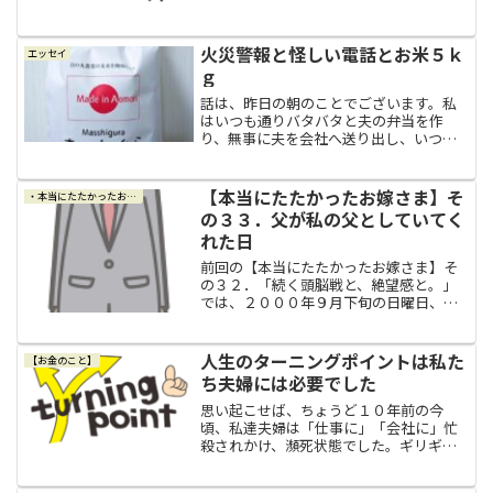
だ未熟でわがままなところがあるからな
んだろうと思います。でもだからと言っ
て、全てが自分のせいだと...
火災警報と怪しい電話とお米５ｋ
エッセイ
ｇ
話は、昨日の朝のことでございます。私
はいつも通りバタバタと夫の弁当を作
り、無事に夫を会社へ送り出し、いつも
と変わらぬ朝の時間を過ごしていまし
た。火災警報と怪しい電話そして、さて
やっと私も朝ごはんを食べましょうか
【本当にたたかったお嫁さま】そ
・本当にたたかったお嫁さま
ね、と思ったその時です。ファン...
の３３．父が私の父としていてく
れた日
前回の【本当にたたかったお嫁さま】そ
の３２．「続く頭脳戦と、絶望感と。」
では、２０００年９月下旬の日曜日、い
よいよ両家の顔合わせの食事会の日をむ
かえましたが、集合場所に来た父から、
母は食事会に来ないと言われました。そ
人生のターニングポイントは私た
【お金のこと】
の言葉を聞いて、私は一瞬...
ち夫婦には必要でした
思い起こせば、ちょうど１０年前の今
頃、私達夫婦は「仕事に」「会社に」忙
殺されかけ、瀕死状態でした。ギリギリ
まで頑張った夫夫の仕事は年がら年中多
忙で、時間もめちゃくちゃ不規則だった