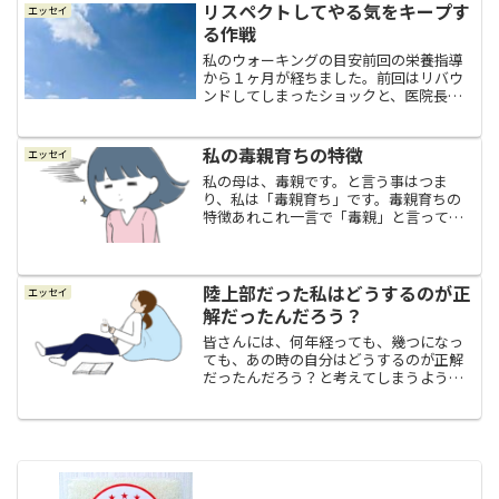
ので、終電で夜中の１時頃に帰宅とかは
リスペクトしてやる気をキープす
エッセイ
日常茶飯事でしたし、なんだ...
る作戦
私のウォーキングの目安前回の栄養指導
から１ヶ月が経ちました。前回はリバウ
ンドしてしまったショックと、医院長先
生に慰められてしまったそんな自分への
悔しさとで一瞬凹みましたが、凹んでい
ても何も変わらないのでね（＾＾；そこ
私の毒親育ちの特徴
エッセイ
から平日に週４日ペースで...
私の母は、毒親です。と言う事はつま
り、私は「毒親育ち」です。毒親育ちの
特徴あれこれ一言で「毒親」と言って
も、本当に色んなタイプの毒親がいます
し、幾つものタイプを持ち合わせている
複合型の毒親もいて、私の母も複合型の
毒親です。なので、一言で「毒...
陸上部だった私はどうするのが正
エッセイ
解だったんだろう？
皆さんには、何年経っても、幾つになっ
ても、あの時の自分はどうするのが正解
だったんだろう？と考えてしまうような
出来事はありますか？疲労骨折今の私を
知っている人には想像しがたいと思われ
ますが、実は私、学生の頃はわりと運動
神経が良かったんですよ～...