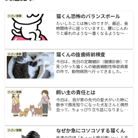
猫くん恐怖のバランスボール
小さい家族
たいしたことは無いのですが、最近、長
時間椅子に座っていますと、腰にじんわ
りと疲れのような～重くなるような～そ
んな感覚があったり、何の気なしに前傾
になった一瞬だけズキンと痛みが走って
ヒヤリとしたりすることがあって、痛み
が悪化したり慢性化したら...
猫くんの抜歯術前検査
小さい家族
今日は、先日の定期健診（健康診断）で
見つかった猫くんの破歯細胞性吸収病巣
の件で、動物病院へ行ってきました。術
前検査破歯細胞性吸収病巣には有効な薬
はなくて、鎮痛薬や抗生物質で一時的に
症状が緩和されても罹患歯がある限り痛
みは発生するし、放ってお...
飼い主の責任とは
小さい家族
今日は、我が家の先代の愛犬がいた時に
散歩で顔見知りになった犬友さんと偶然
会って、ちょっぴり立ち話になりまし
た。その方と初めてお会いしたのは、我
が家の愛犬も、犬友さんの先代のワンコ
さんも元気だった頃で、今は我が家は猫
くんをむかえ、犬友さんはや...
なぜか急にコソコソする猫くん
小さい家族
先週の中頃「ちょっと喉が痛い～」と言