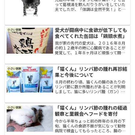
って葛根湯を飲んだりうがいをしていた
夫でしたが、「体調は全然平気！」と言
って普通に会社へ行っていました。とこ
ろが、金曜日の帰宅途中の電車の中で急
激に体調が悪化した夫がフラフラ状態で
帰宅して、急いで熱を測る...
愛犬が闘病中に食欲が低下しても
小さい家族
食べてくれた缶詰は「鶏頭水煮」
我が家の先代の愛犬は、２０１６年８月
の約１２歳半の時に心臓病であることが
発覚して、１年８ヶ月ほど頑張って闘病
し、もう少しで１４歳になる２０１８年
４月２９日の午前０時半に永眠しまし
た。この我が家の愛犬の闘病の記録を、
「猫くん」リンパ節の腫れ再診結
小さい家族
今まさに心臓病で闘病してい...
果と今後について
８月の終わり頃、猫くんの腸のあたりの
リンパ節に数か所腫れがあることが判明
しまして、猫に多いリンパ腫（ガン）の
疑いがあるとのことで、動物病院の先生
も出来る限りの検査をしてくれました。
あと、外注で細胞診の検査に出して、リ
「猫くん」リンパ節の腫れの経過
小さい家族
ンパ節の細胞の検査もして...
観察と里親会へフードを寄付
今から半年ちょっと前の昨年の８月の下
旬、猫くんの食欲不振が気になって動物
病院で検査してもらったところ、腸の周