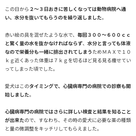
この日から
２～３日おきに苦しくなっては動物病院へ通
い、水分を抜いてもらうのを繰り返しました
。
赤い絵の具を混ぜたような水で、
毎回３００～６００ｃｃ
と驚く量の水を抜かなければならず
、
水分と言っても体液
なので栄養分も一緒に排出されてしまう
ためＭＡＸで１０
ｋｇ近くあった体重は７ｋｇを切るほど見る見る痩せてい
ってしまった頃でした。
愛犬はこの
タイミングで、心臓病専門の病院での診察も開
始しました
。
心臓病専門の病院ではさらに詳しい検査と結果を知ること
が出来た
ので、すなわち、その時の愛犬に必要な薬の種類
と量の微調整をキッチリしてもらえました。