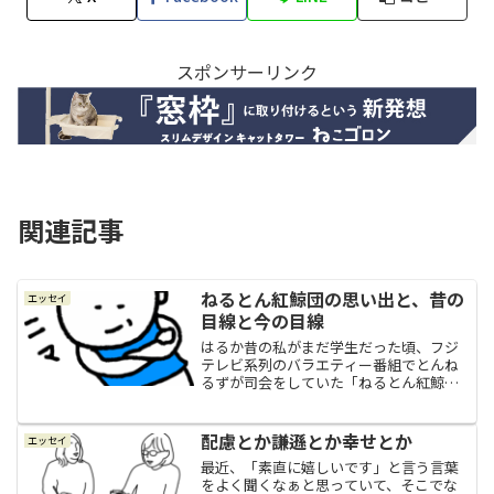
スポンサーリンク
関連記事
ねるとん紅鯨団の思い出と、昔の
エッセイ
目線と今の目線
はるか昔の私がまだ学生だった頃、フジ
テレビ系列のバラエティー番組でとんね
るずが司会をしていた「ねるとん紅鯨
団」と言う番組がありました。当時はと
ても人気があって視聴率も高かった伝説
のお見合い番組で、複数名の男女が番組
配慮とか謙遜とか幸せとか
エッセイ
ロケで初対面で会って、色ん...
最近、「素直に嬉しいです」と言う言葉
をよく聞くなぁと思っていて、そこでな