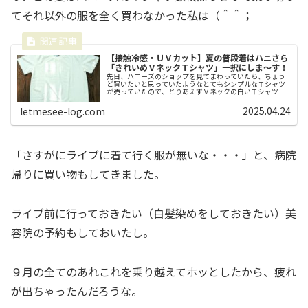
てそれ以外の服を全く買わなかった私は（＾＾；
【接触冷感・ＵＶカット】夏の普段着はハニさら
「きれいめＶネックＴシャツ」一択にしま～す！
先日、ハニーズのショップを見てまわっていたら、ちょう
ど買いたいと思っていたようなとてもシンプルなＴシャツ
が売っていたので、とりあえずＶネックの白いＴシャツを
１枚購入しました。Ｔシャツを捨てすぎました話はさかの
ぼりまして昨年の秋、春夏物の服を...
2025.04.24
letmesee-log.com
「さすがにライブに着て行く服が無いな・・・」と、病院
帰りに買い物もしてきました。
ライブ前に行っておきたい（白髪染めをしておきたい）美
容院の予約もしておいたし。
９月の全てのあれこれを乗り越えてホッとしたから、疲れ
が出ちゃったんだろうな。