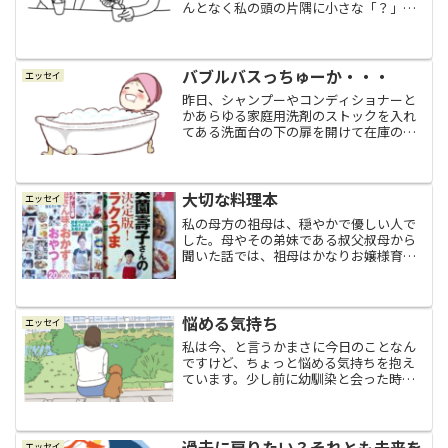
んとなく私の頭の片隅に小さな「？」が
出現していることに気付いたんですよ
ね。その私の小さな「？」って何だろ
う？と、茶をしばきながらしばらくぼん
やりと考えました。「素直に」...
バブルバスっちゅーか・・・
エッセイ
昨日、シャンプーやコンディショナーと
かあらゆる家庭用洗剤のストックを入れ
てある洗面台の下の扉を開けて在庫の確
認や整理をしていたら、棚の一番奥の、
そのまた隅っこの方に、小瓶のシャンパ
ンみたいなものがあるのを発見しまし
た。自分で買った記憶がなか...
大切な料理本
エッセイ
私の母方の祖母は、穏やかで優しい人で
した。母やその弟妹である叔父叔母から
聞いた話では、祖母はかなりお嬢様育ち
だったようですけど（聞いたら確かにま
ぁまぁなお嬢様（笑））、私が知ってい
る祖母と言えば、慎ましやかで、祖父と
の生活は決して楽ではなか...
悩める気持ち
エッセイ
私は今、と言うかまさに今日のことなん
ですけど、ちょっと悩める気持ちを抱え
ています。少し前に幼馴染と会った時
に、数年ぶりに日本に帰国して久しぶり
に日本の蒸し暑い夏を過ごした幼馴染
が、暑さのせいで汗をかき過ぎてしまっ
ていたのか？結石が出来て血尿...
過去に戻りたい？それとも未来を
エッセイ