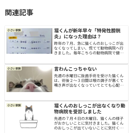
関連記事
猫くんが新年早々「特発性膀胱
小さい家族
炎」になった理由は？
昨年の７月、急に猫くんのおしっこが出
なくなってしまい、慌てて動物病院へ行
きました。毎年こちらの動物病院で健康
診断を受けている猫くんは、ストルバイ
トの結晶が出来やすい体質だと言うこと
が分かっているので、私も夫もそれが原
言わんこっちゃない
小さい家族
因でおしっこが出にくくな...
先週の水曜日に抜歯手術を受けた猫くん
は、術後２～３日間は喉の調子が悪くて
鳴き声が出なくなっていてとても心配し
ていたのですが、幸いにもやっと可愛い
鳴き声に戻りました。フードもしっかり
食べてくれていて、ウンチョス君も出て
いますし、おしっこの量も...
猫くんのおしっこが出なくなり動
小さい家族
物病院を受診しました
先週の７月４日の木曜日、猫くんの様子
がおかしいことに気付きました。猫くん
のおしっこが出ていないことに気付く夜
になって、猫くんがトイレの周りをずっ