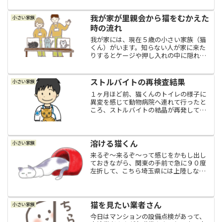
とウロウロしていて、トイレに入ってお
しっこのポーズをして、おしっこはした
我が家が里親会から猫をむかえた
小さい家族
はずなのに、またしばらく...
時の流れ
我が家には、現在５歳の小さい家族（猫
くん）がいます。知らない人が家に来た
りするとケージや押し入れの中に隠れて
しまうほど怖がりだけど、私と夫にだけ
は真っ白なお腹をドーンと見せて「撫で
ろ～」、腹モフ猫吸いも思う存分させて
ストルバイトの再検査結果
小さい家族
くれる優しい子です。今日...
１ヶ月ほど前、猫くんのトイレの様子に
異変を感じて動物病院へ連れて行ったと
ころ、ストルバイトの結晶が再発してし
まっていたので、１ヶ月間ほどしっかり
療法食に切り替えて様子を見て、この週
末に経過観察で再検査をしてきました。
ストルバイトの再検査結果...
溶ける猫くん
小さい家族
来るぞ～来るぞ～って感じをかもし出し
ておきながら、関東の手前で急に９０度
左折して、こちら埼玉県には上陸しなか
った台風１０号。でも、台風直撃はしな
かったものの、線状降水帯が出来たりし
て強い雨が降ったり止んだりが続いて、
台風の影響はしっかり受け...
猫を見たい業者さん
小さい家族
今日はマンションの設備点検があって、