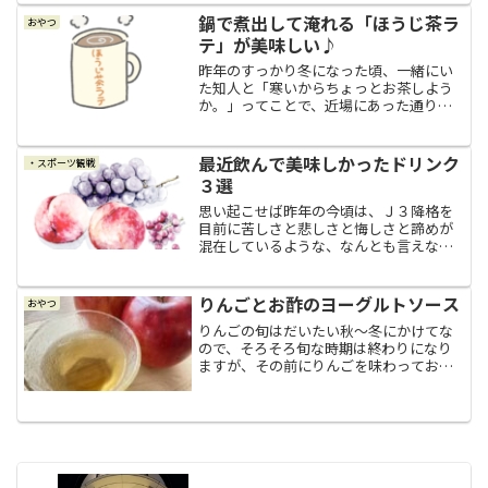
入ります！）、無性に甘いものが食べた
くてどうにも衝動が抑えら...
鍋で煮出して淹れる「ほうじ茶ラ
おやつ
テ」が美味しい♪
昨年のすっかり冬になった頃、一緒にい
た知人と「寒いからちょっとお茶しよう
か。」ってことで、近場にあった通りす
がりのカフェに入りました。このカフェ
を選んだのは知人で、私一人だったら入
らない（緊張して入れない…が正解◎か
最近飲んで美味しかったドリンク
・スポーツ観戦
な。笑）だろうなぁ～と思...
３選
思い起こせば昨年の今頃は、Ｊ３降格を
目前に苦しさと悲しさと悔しさと諦めが
混在しているような、なんとも言えない
日々を過ごしている真っただ中で、本当
にしんどい秋でした。でも２０２４年１
０月、嬉しいことに我が家が応援してい
りんごとお酢のヨーグルトソース
おやつ
るクラブチームが、今シー...
りんごの旬はだいたい秋～冬にかけてな
ので、そろそろ旬な時期は終わりになり
ますが、その前にりんごを味わっておき
たいと思って、今日は真っ赤なりんごを
３個買ってきまして、１個はそのまま味
わい。（いつもりんごはウサギ派♪）残
りの２個で、我が家のこの...