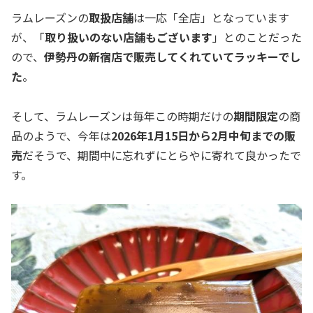
ラムレーズンの
取扱店舗
は一応「全店」となっています
が、「
取り扱いのない店舗もございます
」とのことだった
ので、
伊勢丹の新宿店で販売してくれていてラッキーでし
た
。
そして、ラムレーズンは毎年この時期だけの
期間限定
の商
品のようで、今年は
2026年1月15日から2月中旬までの販
売
だそうで、期間中に忘れずにとらやに寄れて良かったで
す。