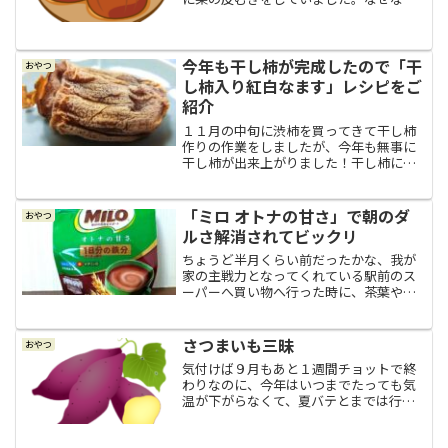
ら、夫が初めて「栗の渋皮煮を作ってみ
る～」と言い出したからです。以前、和
栗の専門店で瓶詰で買ったこがあり、そ
れはとても美味しかったので...
今年も干し柿が完成したので「干
おやつ
し柿入り紅白なます」レシピをご
紹介
１１月の中旬に渋柿を買ってきて干し柿
作りの作業をしましたが、今年も無事に
干し柿が出来上がりました！干し柿に歯
形１週間ほど前、干し柿がだいぶいい感
じに干しあがってきたので、最後の仕上
げで揉んで繊維を切る作業をしてから、
「ミロ オトナの甘さ」で朝のダ
おやつ
吊るしていた紐から外し、...
ルさ解消されてビックリ
ちょうど半月くらい前だったかな、我が
家の主戦力となってくれている駅前のス
ーパーへ買い物へ行った時に、茶葉や珈
琲やココアなどのブースにあった懐かし
い飲み物に目がとまりました。それは、
子供の時にたま～に飲んだことがある、
さつまいも三昧
おやつ
ネスレの「ミロ」です。甘...
気付けば９月もあと１週間チョットで終
わりなのに、今年はいつまでたっても気
温が下がらなくて、夏バテとまでは行か
ないけれど少々疲れが出てきました。そ
のせいで最近（はい、ここから言い訳に