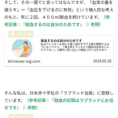
そして、その一環でと言ってはなんですが、「血液の量を
減らす」＝「血圧を下げるのに有効」という個人的な考え
のもと、年に２回、４００ml献血を続けています。
（参
考記事：『献血するのは自分のためです』 ⇩ 参照）
献血するのは自分のためです
私はアレルギーを抑える薬と血圧を下げる薬を服用するよ
うになってから、「薬を飲んでいるから献血は出来ないん
だろうな～」と勝手に思い込んで献血に行くのをやめてし
まっていたのですが、２年くらい前に、いつもお世話にな
っている病院の先生に「私は通年で...
2024.05.26
letmesee-log.com
そんな私は、日本赤十字社の「ラブラッド会員」に登録し
ています。
（参考記事：『献血の記録はラブラッドにお任
せです』 ⇩ 参照）