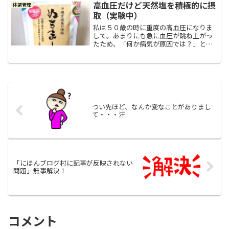
続けて、冬になると有給休暇のほどんど
高血圧だけど天然塩を積極的に摂
体調管理
を費やしてスキーやスノーボ...
取（実験中）
私は５０歳の時に重度の高血圧になりま
して。あまりにも急に血圧が跳ね上がっ
たため、「何か病気が原因では？」と
色々な病院で色々な検査をしてもらいま
したが、結果は不幸中の幸い？で「ただ
の更年期障害」でした。それからは、隣
町にある循環器内科の先生に...
つい先ほど、なんか変なことがありまし
て・・・汗
「にほんブログ村に記事が反映されない
問題」無事解決！
コメント