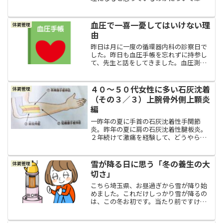
コチラ ⇩ の記事に書いてみましたの
で、良かったらご覧ください(*^-^*)血圧
が高くなりやすい時期の到来今年はだら
血圧で一喜一憂してはいけない理
体調管理
だらと続いていた...
由
昨日は月に一度の循環器内科の診察日で
した。昨日も血圧手帳を忘れずに持参し
て、先生と話をしてきました。血圧測定
をして血圧手帳をつける利点私が高血圧
だと分かって循環器内科に初めてお世話
になったのは、血圧手帳の記録を見る
４０～５０代女性に多い石灰沈着
体調管理
と、２０２１年１０月２０日...
（その３／３）上腕骨外側上顆炎
編
一昨年の夏に手首の石灰沈着性手関節
炎。昨年の夏に肩の石灰沈着性腱板炎。
２年続けて激痛を経験して、どうやら私
は石灰沈着しやすい体質なんだなと悟っ
て、今年２０２３年の夏。実は。今年の
夏もやっちゃいました～～～石灰沈着！
雪が降る日に思う「冬の養生の大
体調管理
笑左肘の痛み今年の３月か４...
切さ」
こちら埼玉県、お昼過ぎから雪が降り始
めました。これだけしっかり雪が降るの
は、この冬お初です。当たり前ですけ
ど、いやぁ～寒いですね。若い頃は、夏
は休まずアリンコのようにせっせと働き