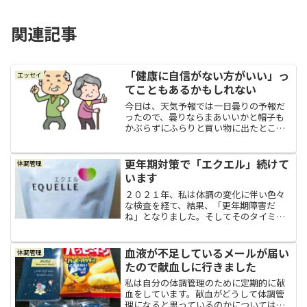
関連記事
「健康に自信がない方がいい」っ
エッセイ
てこともあるかもしれない
今日は、天気予報では一日曇りの予報だ
ったので、曇りならまあいいかと帽子も
かぶらずにふらりと買い物に出たとこ
ろ、雲間からいきなり太陽が「ヤッホ
ー！ギラギラだよぉ！」と言わんばかり
に顔を出し、じりじりと照り付ける強い
更年期対策で「エクエル」続けて
体調管理
日差しの直撃をくらってしまっ...
います
２０２１年、私は体調の変化に伴い色々
な検査を経て、結果、「更年期障害だ
ね」となりました。そしてそのタイミン
グで循環器内科に通院し始めて、血圧の
薬の服用を開始しました。薬剤師さんの
アドバイス月に１度、経過観察と薬をも
血液が不足しているメールが届い
体調管理
らうために通院しているので...
たので献血しに行きました
私は自分の体調管理のために定期的に献
血をしています。献血がどうして体調管
理になると思っているのかについては、