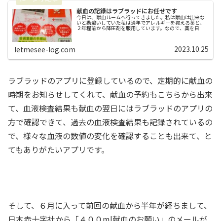
献血の記録はラブラッドにお任せです
今日は、献血ルームへ行ってきました。私は献血は出来な
いと勘違いしていた私は通年でアレルギーを抑える薬と、
２年程前から降圧剤を服用しています。なので、薬を日常
的に服用している私は「献血できない人」なんだろうなと
思い込んで献血に行かなく（行けな...
2023.10.25
letmesee-log.com
ラブラッドのアプリに登録しているので、定期的に献血の
時期をお知らせしてくれて、献血の予約もこちらから出来
て、血液検査結果も献血の翌日にはラブラッドのアプリの
方で確認できて、過去の血液検査結果も記録されているの
で、様々な血液の数値の変化を確認することも出来て、と
てもありがたいアプリです。
そして、６月に入って前回の献血から半年が経ちまして、
日本赤十字社から「４００ml献血のお願い」のメールが