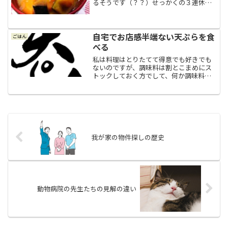
るそうです（？？）せっかくの３連休の
最終日の夜なので、何か美味しいもので
も買ってこようかな？お酒でもちょっと
飲んじゃおうかな？な～んて思っていた
のですが、夫のたっての願...
自宅でお店感半端ない天ぷらを食
ごはん
べる
私は料理はとりたてて得意でも好きでも
ないのですが、調味料は割とこまめにス
トックしておく方でして、何か調味料が
もう少しで無くなりそうだな～と思う
と、切らす前に買っておくことが多いで
す。調味料が切れた時に、買い置きがち
ゃんとあってパッと新しいの...
我が家の物件探しの歴史
動物病院の先生たちの見解の違い