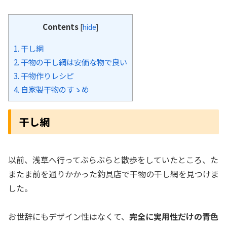
Contents
[
hide
]
1.
干し網
2.
干物の干し網は安価な物で良い
3.
干物作りレシピ
4.
自家製干物のすゝめ
干し網
以前、浅草へ行ってぶらぶらと散歩をしていたところ、た
またま前を通りかかった釣具店で干物の干し網を見つけま
した。
お世辞にもデザイン性はなくて、
完全に実用性だけの青色