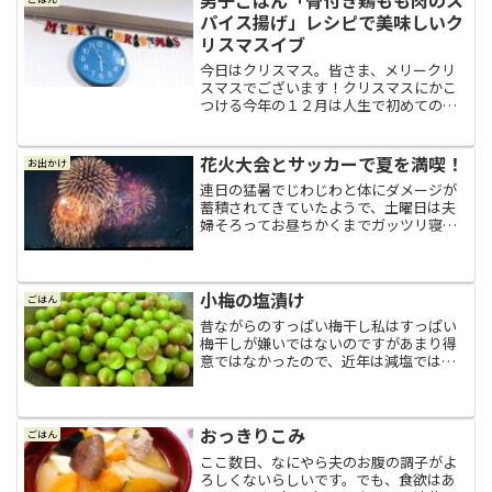
むくむくと湧いて、どんな豚...
パイス揚げ」レシピで美味しいク
リスマスイブ
今日はクリスマス。皆さま、メリークリ
スマスでございます！クリスマスにかこ
つける今年の１２月は人生で初めてのシ
ュトーレンを少しずつ味わいながら「な
んか素敵だわぁ～♪」なんてクリスマス
気分を楽しんでいましたが、ついにシュ
花火大会とサッカーで夏を満喫！
お出かけ
トーレンも食べ終え、いつ...
連日の猛暑でじわじわと体にダメージが
蓄積されてきていたようで、土曜日は夫
婦そろってお昼ちかくまでガッツリ寝て
しまいました。まあ、疲れている時は寝
れば疲れが取れる、当たり前のようなこ
とだけど案外それが出来なかったりする
から、しっかり寝れて良か...
小梅の塩漬け
ごはん
昔ながらのすっぱい梅干し私はすっぱい
梅干しが嫌いではないのですがあまり得
意ではなかったので、近年は減塩ではち
みつで漬けてあるようなすっぱさがマイ
ルドな梅干しを食べていたのですが、今
年の春前くらいに、かなり久しぶりにし
っかりすっぱい梅干し（１...
おっきりこみ
ごはん
ここ数日、なにやら夫のお腹の調子がよ
ろしくないらしいです。でも、食欲はあ