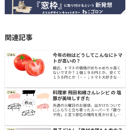
関連記事
今年の秋はどうしてこんなにトマ
ごはん
トが高いの？
最近、トマトの価格がめちゃめちゃ高く
ないですか？１個１９８円とか、安くて
１５８円とか（・・；トマト大好きなの
に、お弁当にプチトマト入れたいのに、
なかなか手が出せません。うう…２０２
４年 秋 どうしてこんなにトマトの価格が
料理家 飛田和緒さんレシピ の 塩
ごはん
高いの？この時期、高...
豚が美味しすぎた
先週の火曜日のお昼頃、出かけたついで
にふらりと立ち寄ったスーパーで「豚ウ
デ肉」と言う部位の塊肉を見かけまし
た。初めて見る野菜や食材があると味わ
ってみたくなりがちな私は、初めて見た
「豚ウデ肉」と言う部位に思わず興味が
男子ごはん「骨付き鶏もも肉のス
ごはん