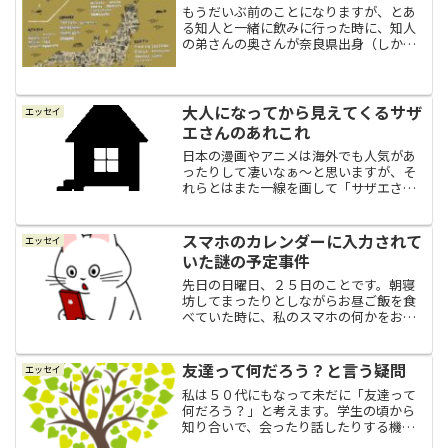
もうだいぶ前のことになりますが、とあ
る知人と一緒に飲みに行った時に、知人
の弟さんの奥さんが奈良県出身（しかも
ご実家は、私も知っていた奈良駅前の商
店街にある有名なお餅屋さんの近所）な
のだと聞きまして、その当時、一番住ん
でみたい場所ナンバーワン...
大人になってから見えてくるサザ
エッセイ
エさんのあれこれ
日本の漫画やアニメは海外でも人気があ
ったりして凄いなぁ～と思いますが、そ
れらとはまた一線を画して「サザエさ
ん」は、日本人なら老若男女誰でも知っ
ている国民的漫画として愛されている凄
さがあるのではないでしょうか。「サザ
スマホのカレンダーに入力されて
エッセイ
エさん」と私サザエさんは、...
いた謎の予定事件
先日の日曜日、２５日のことです。朝寝
坊してまったりとしながらお昼ご飯を食
べていた時に、私のスマホの何かをお知
らせしてくれるピコピコン！という音が
鳴りました。なんぞ？と思ってスマホを
見てみると、そこにはスマホのカレンダ
友達って何だろう？と言う疑問
エッセイ
ーにあらかじめ入力してい...
私は５０代にもなって未だに「友達って
何だろう？」と考えます。学生の頃から
知り合いで、会ったり話したりする機会
はもう無くなったけど、縁が切れていな