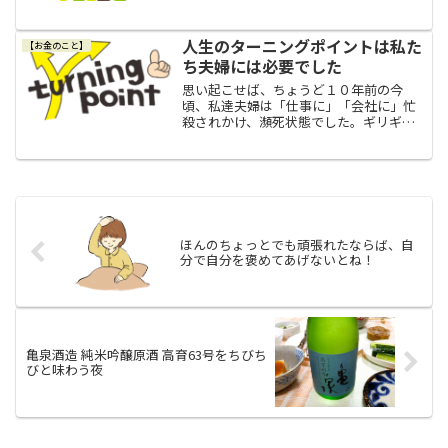
ければ、友達なのか？それとも、その距
離感なのであれば、今はもう友達と言う
より知人と言うべきなのか...
人生のターニングポイントは私た
【お金のこと】
ち夫婦には必要でした
思い起こせば、ちょうど１０年前の今
頃、私達夫婦は「仕事に」「会社に」忙
殺されかけ、瀕死状態でした。ギリギリ
まで頑張った夫夫の仕事は年がら年中多
忙で、時間もめちゃくちゃ不規則だった
ので、終電で夜中の１時頃に帰宅とかは
日常茶飯事でしたし、なんだ...
ほんのちょっとでも頑張れたならば、自
分で自分を褒めてあげないとね！
亀泉酒造 純米吟醸原酒 高育63号をちびち
びと味わう夜