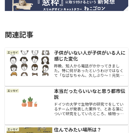
関連記事
子供がいない人が子供がいる人に
エッセイ
感じた変化
昨晩、知人から電話がかかってきまし
た。特に何があったというわけではなく
て「なばなちゃん、久しぶり～！元気ぃ
～？」みたいなお気楽な電話だったの
で、お互い他愛もない近況などをあーだ
こーだと話していたのですが、話をして
本当だったらいいなと思う都市伝
エッセイ
いるうちに私の中で「おや？」...
説
ドイツの大学で生物学の研究でをしてい
るチームが発表した案件で、とある藻に
ついて研究をしていたところ、植物って
水と二酸化炭素と光で光合成をするのが
普通ですが、己の光合成が上手くいって
いない時（エネルギーが上手く作れない
住んでみたい場所は？
エッセイ
状態の時）、隣りの植物か...