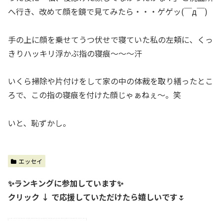
へ行き、改めて顔を鏡で見てみたら・・・ゲゲッ(￣д￣)
手の上に顔を乗せてうつ伏せで寝ていた私の左頬に、くっ
きりハッキリ浮かぶ指の寝痕〜〜〜汗
いくら掃除や片付けをして家の中の体裁を取り繕ったとこ
ろで、この指の寝痕を付けた顔じゃぁねぇ〜。笑
いと、恥ずかし。
エッセイ
✨ランキングに参加しています✨
クリック ↓ で応援していただけたら嬉しいです
🌷