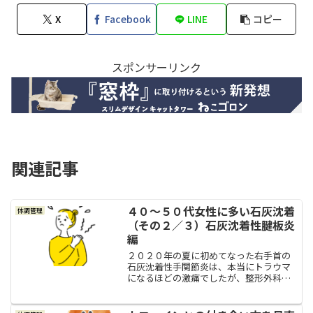
X
Facebook
LINE
コピー
スポンサーリンク
関連記事
４０～５０代女性に多い石灰沈着
体調管理
（その２／３）石灰沈着性腱板炎
編
２０２０年の夏に初めてなった右手首の
石灰沈着性手関節炎は、本当にトラウマ
になるほどの激痛でしたが、整形外科で
の治療のおかげでしっかり治ったので、
私は石灰沈着の騒動はこれで終わったと
思っていました。右肩の痛みところが、