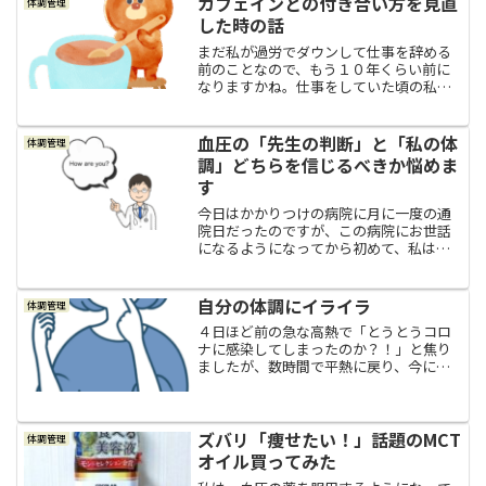
カフェインとの付き合い方を見直
体調管理
石灰沈着性手関節炎から４...
した時の話
まだ私が過労でダウンして仕事を辞める
前のことなので、もう１０年くらい前に
なりますかね。仕事をしていた頃の私
は、朝起きた瞬間から時間との闘いが始
まるような生活でした。朝起きてすぐに
朝食を作り、朝食を食べ、夫婦２人ぶん
血圧の「先生の判断」と「私の体
体調管理
のお弁当を作り、先に夫を会...
調」どちらを信じるべきか悩めま
す
今日はかかりつけの病院に月に一度の通
院日だったのですが、この病院にお世話
になるようになってから初めて、私はち
ょっと悩んでいます。私は血圧の薬を服
用しています。薬の種類としては「オル
メサルタン２０ｍｇ」と「アムロジピン
自分の体調にイライラ
体調管理
５ｍｇ」の２種類です。た...
４日ほど前の急な高熱で「とうとうコロ
ナに感染してしまったのか？！」と焦り
ましたが、数時間で平熱に戻り、今にな
ってもコロナ特有の症状と言われている
「酷い咳」や「味覚障害」などの症状も
出ていないので、おそらくコロナではな
かったみたいです。なので...
ズバリ「痩せたい！」話題のMCT
体調管理
オイル買ってみた