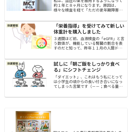
私は、血圧の薬を服用するようになって
約１年と８ヶ月になります。原因は、
様々な検査を経て「ただの更年期障害だ
ね」となった訳ですが、いくら更年期が
原因とは言えども、それだけではないこ
とは自覚しております。ハイ、ソウデ
「栄養指導」を受けてみて新しい
体調管理
ス、ワタシノタイジュウ、ヤバ...
体重計を購入しました
３週間ほど前、血液検査の「eGFR」と言
う数値が、機能している腎臓の割合を表
すのだと知って、昨年１１月の人間ドッ
クの結果を見てみたら、判定はＡ判定
（問題なし）となっているにも関わら
ず、実は慢性腎臓病の一歩手前なので
試しに「朝ご飯をしっかり食べ
体調管理
は？と思われる数値で慌てま...
る」にシフトチェンジ
「ダイエット」、これはもう私にとって
は小学生の頃からの長い付き合いになっ
てしまった言葉です（－－；食べる量を
減らす、カロリーを控える、間食はしな
い、もしくは毎日コレを食べると健康的
に痩せられるとか、どれが正解なのかも
分からないダイエット方法...