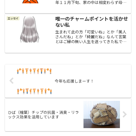
年１１月下旬、家の中は相変わらず母の
怒りが充満していて、いつ爆発するか分
からない緊張の糸が張りつめたような状
態のままで、父はそんな母をどうするこ
唯一のチャームポイントを活かせ
エッセイ
とも出来ず、私は私で自分...
ない私
生まれて此の方「可愛いね」とか「美人
さんだね」とか「綺麗だね」なんて言葉
とはご縁の無い人生を送ってきた私です
が（＾＾；それでも私には１つだけ、こ
れは私のチャームポイントって言えるか
なぁ～と思える部分があります。それ
は、髪です。よく言えば、サ...
今年も応援しまーす！
ひば（檜葉）チップの抗菌・消臭・リラ
ックス効果を活用しています