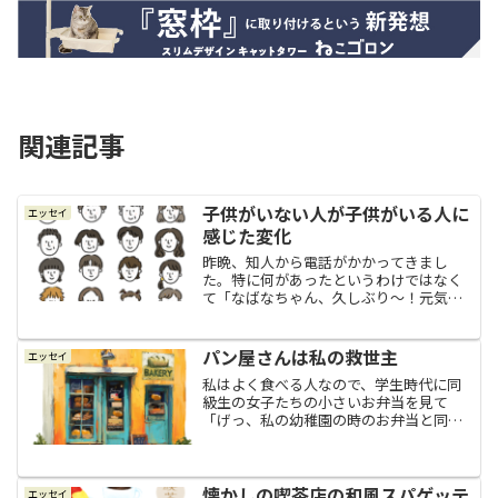
関連記事
子供がいない人が子供がいる人に
エッセイ
感じた変化
昨晩、知人から電話がかかってきまし
た。特に何があったというわけではなく
て「なばなちゃん、久しぶり～！元気ぃ
～？」みたいなお気楽な電話だったの
で、お互い他愛もない近況などをあーだ
こーだと話していたのですが、話をして
パン屋さんは私の救世主
エッセイ
いるうちに私の中で「おや？」...
私はよく食べる人なので、学生時代に同
級生の女子たちの小さいお弁当を見て
「げっ、私の幼稚園の時のお弁当と同じ
くらいの大きさやん(；ﾟДﾟ)た、足りるの
か？本当にあの大きさのお弁当で足りる
と言うのか？！(；ﾟДﾟ)」と心の中で驚愕
していました。...
懐かしの喫茶店の和風スパゲッテ
エッセイ