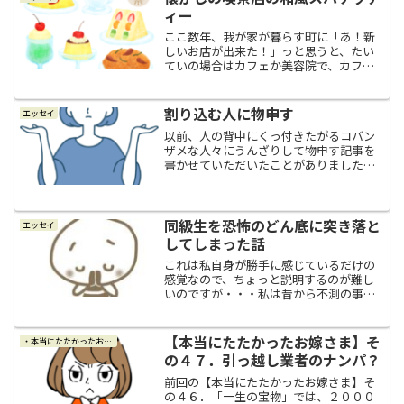
ィー
ここ数年、我が家が暮らす町に「あ！新
しいお店が出来た！」っと思うと、たい
ていの場合はカフェか美容院で、カフェ
と美容院率がぐんぐん上昇して飽和状態
になってきているような気がするんです
よね。しかも、最近の美容院の流行りな
割り込む人に物申す
エッセイ
のかもれないけれど、お店...
以前、人の背中にくっ付きたがるコバン
ザメな人々にうんざりして物申す記事を
書かせていただいたことがありました
が。先日は知人と会いデパートに入って
いるお店でランチをすることになったの
ですが、何の因果か？色々なシチュエー
ションで割り込む人々に遭遇...
同級生を恐怖のどん底に突き落と
エッセイ
してしまった話
これは私自身が勝手に感じているだけの
感覚なので、ちょっと説明するのが難し
いのですが・・・私は昔から不測の事態
に遭遇すると、何の根拠も理由もないの
ですが、瞬時に「これは大丈夫」とか
「これはヤバい」とか「こうした方がい
【本当にたたかったお嫁さま】そ
・本当にたたかったお嫁さま
い」とか分かるような気がす...
の４７．引っ越し業者のナンパ？
前回の【本当にたたかったお嫁さま】そ
の４６．「一生の宝物」では、２０００