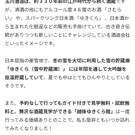
玉川酒造は、約３３０年前の江戸時代から続く酒蔵
です
が、清酒の他にもアルコール度４６度のお酒 「さむら
い」 や、スパークリング日本酒 「ゆきくら」 、日本酒か
ら生まれた化粧品などの販売も手掛けていて、古き良き伝
統がありつつも新しいことにチャレンジしている酒造会社
といったイメージです。
日本屈指の豪雪地で、
冬の雪を大切に利用した雪の貯蔵庫
「ゆきくら（雪中貯蔵庫）」 には年間を通して大吟醸を
低温貯蔵していて
、夏でも中はとてもひんやりとしている
そうです。
また、
予約なしで行ってもガイド付きで見学無料・試飲無
料と、贅沢な酒蔵見学ができる「越後ゆきくら館」
は一度
行ってみる価値ありとのことで、私も是非ともいつか訪れ
てみたくなりました！