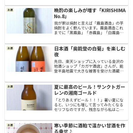
無添加惣菜のお店に寄って惣菜をあれこ
れ買って帰りまして、夜は予定通り梅乃
晩酌の楽しみが増す「KIRISHIMA
お酒
宿酒造の「あらごしみかん...
No.8」
我が家は焼酎と言えば「霧島酒造」の芋
焼酎をよく飲んでいます。霧島酒造これ
までに「黒霧島」「赤霧島」「白霧島」
「茜霧島」「虎斑霧島」を飲んだことが
あって 「黒霧島」の トロッと キリッと
「赤霧島」の みやびに するっと 「白霧
日本酒「奥能登の白菊」を楽しむ
お酒
島」の どしっ...
夜
先日、楽天ショップに入っている金沢の
地酒ショップ「カガヤ酒店」さんが、能
登半島地震で大きな被害を受けた酒蔵さ
んのお酒を出来る範囲で取り揃えて販売
し、応援されていることを知りました。
そして、夫婦そろって好きな日本酒トッ
夏に最高のビール！サンクトガー
お酒
プクラスの「奥能登の白菊...
レンの湘南ゴールド
「とりあえずビール！！！」暑い夏にな
ると、いつにも増して言ってみたくなる
セリフなのですが、残念ながら私はこの
セリフを１度も言えたことがありませ
ん。なぜなら、飲めなくはないけどビー
ルはあまり得意ではないからです。仕事
寒い季節に酒粕で温かい甘酒を作
お酒
帰り、汗をかきかき涼しい居...
る幸せ♪