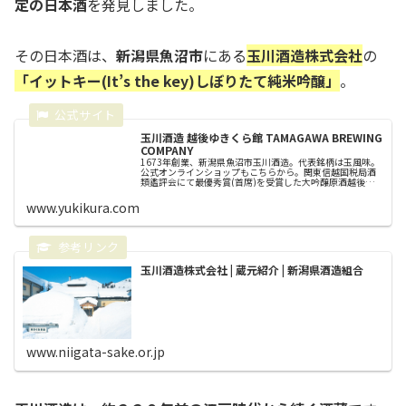
定の日本酒
を発見しました。
その日本酒は、
新潟県魚沼市
にある
玉川酒造株式会社
の
「イットキー(It’s the key)しぼりたて純米吟醸
」
。
玉川酒造 越後ゆきくら館 TAMAGAWA BREWING
COMPANY
1673年創業、新潟県魚沼市玉川酒造。代表銘柄は玉風味。
公式オンラインショップもこちらから。関東信越国税局酒
類鑑評会にて最優秀賞(首席)を受賞した大吟醸原酒越後ゆ
きくら、最高金賞受賞酒イットキーなど多数の金賞受賞酒
を蔵元直送でお届けいたしま...
www.yukikura.com
玉川酒造株式会社 | 蔵元紹介 | 新潟県酒造組合
www.niigata-sake.or.jp