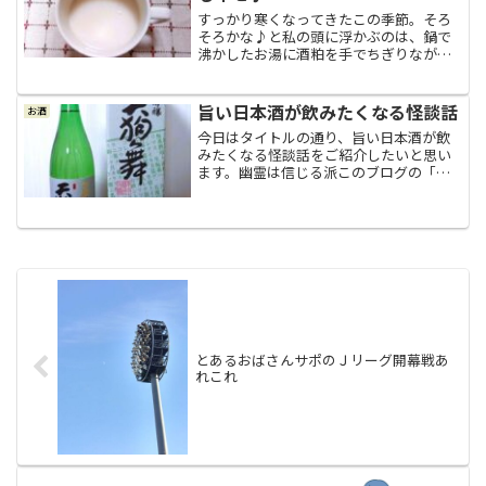
すっかり寒くなってきたこの季節。そろ
そろかな♪と私の頭に浮かぶのは、鍋で
沸かしたお湯に酒粕を手でちぎりながら
入れて溶かし、最後に砂糖で少しだけ甘
みを加えて作った温かい甘酒の香りで
す。最近よくペットボトルなどで販売さ
旨い日本酒が飲みたくなる怪談話
お酒
れているような米と米麹と水...
今日はタイトルの通り、旨い日本酒が飲
みたくなる怪談話をご紹介したいと思い
ます。幽霊は信じる派このブログの「不
思議な話」と言うカテゴリーにも書いて
いるのですが、私は守護霊だとかオーラ
だとか言われるような存在を見ようと思
って見える人ではないので...
とあるおばさんサポのＪリーグ開幕戦あ
れこれ