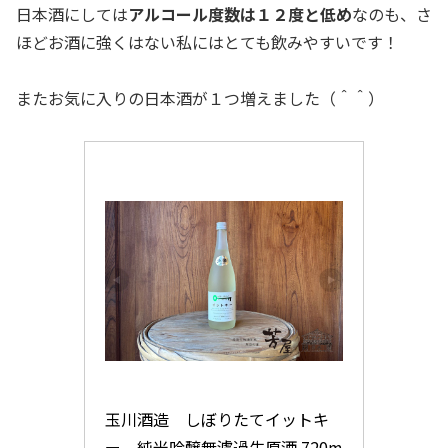
日本酒にしては
アルコール度数は１２度と低め
なのも、さ
ほどお酒に強くはない私にはとても飲みやすいです！
またお気に入りの日本酒が１つ増えました（＾＾）
玉川酒造　しぼりたてイットキ
ー　純米吟醸無濾過生原酒 720m