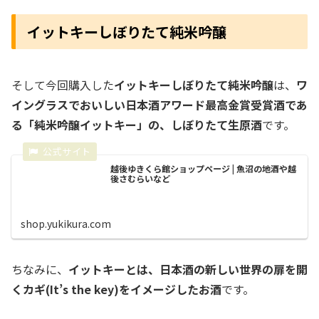
イットキーしぼりたて純米吟醸
そして今回購入した
イットキーしぼりたて純米吟醸
は、
ワ
イングラスでおいしい日本酒アワード最高金賞受賞酒であ
る「純米吟醸イットキー」の、しぼりたて生原酒
です。
越後ゆきくら館ショップページ | 魚沼の地酒や越
後さむらいなど
shop.yukikura.com
ちなみに、
イットキーとは、日本酒の新しい世界の扉を開
くカギ(It’s the key)をイメージしたお酒
です。