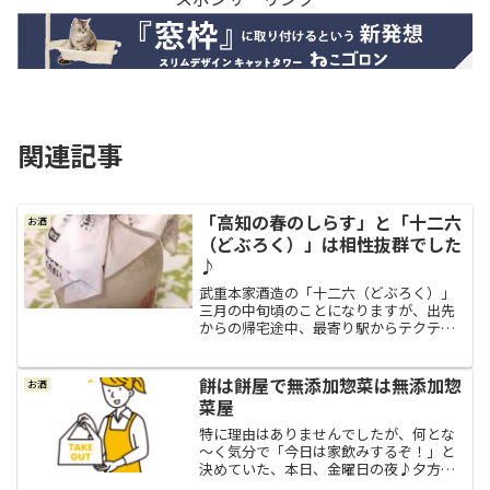
関連記事
「高知の春のしらす」と「十二六
お酒
（どぶろく）」は相性抜群でした
♪
武重本家酒造の「十二六（どぶろく）」
三月の中旬頃のことになりますが、出先
からの帰宅途中、最寄り駅からテクテク
と歩いていて馴染みの酒屋の前を通りか
かったら、「長野県の武重本家さんから
「十二六（どぶろく）」が入荷しまし
餅は餅屋で無添加惣菜は無添加惣
お酒
た。残りあと２本！」と、店...
菜屋
特に理由はありませんでしたが、何とな
～く気分で「今日は家飲みするぞ！」と
決めていた、本日、金曜日の夜♪夕方に
駅前に出たついでに近所のお気に入りの