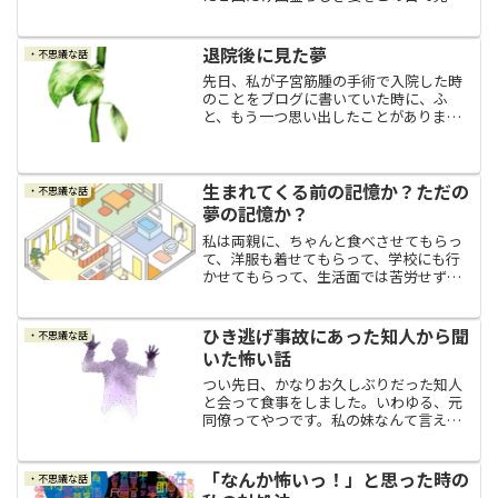
した。幽霊を見たことは無かった５０代
になってこのブログを始めたのを機に、
これまでずっと人にはほとんど話してこ
退院後に見た夢
・不思議な話
なかった自分が体験した不...
先日、私が子宮筋腫の手術で入院した時
のことをブログに書いていた時に、ふ
と、もう一つ思い出したことがありまし
た。私が見た夢手術も無事に終えて退院
して、気分的にも体調的にもやっと元の
暮らしに戻り、たぶん１ヶ月が過ぎた頃
のことだったと思います。私...
生まれてくる前の記憶か？ただの
・不思議な話
夢の記憶か？
私は両親に、ちゃんと食べさせてもらっ
て、洋服も着せてもらって、学校にも行
かせてもらって、生活面では苦労せずに
育ててもらったことは、本当にとても感
謝しています。でも、一生消えることは
ないであろう心の傷を負ったほど、苦し
ひき逃げ事故にあった知人から聞
・不思議な話
くて悲しくてつらかった毒...
いた怖い話
つい先日、かなりお久しぶりだった知人
と会って食事をしました。いわゆる、元
同僚ってやつです。私の妹なんて言えな
いほど年下の知人ですが、相変わらず芯
が通っていてとてもシッカリしていて、
何て言えばいいかな、仕事のキャリアと
「なんか怖いっ！」と思った時の
・不思議な話
かの話では無くて、彼女は...