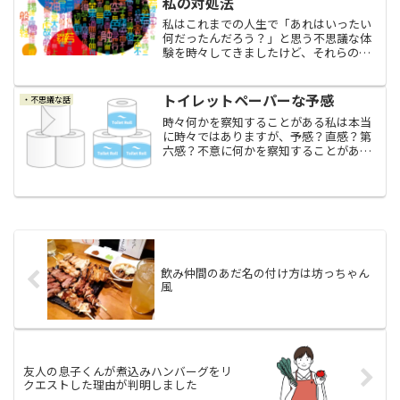
私の対処法
私はこれまでの人生で「あれはいったい
何だったんだろう？」と思う不思議な体
験を時々してきましたけど、それらの不
思議な出来事の原因も、答えも、何も分
からないまま今に至っています。まして
や、不思議な体験をしたところで自分で
トイレットペーパーな予感
・不思議な話
対処したりすることも出来...
時々何かを察知することがある私は本当
に時々ではありますが、予感？直感？第
六感？不意に何かを察知することがあり
ます。そのおかげで、大切な先代の愛犬
の命を守れたことがありました。（参考
記事：『私が察知した何かで愛犬を守れ
たことが一番ありがたかっ...
飲み仲間のあだ名の付け方は坊っちゃん
風
友人の息子くんが煮込みハンバーグをリ
クエストした理由が判明しました