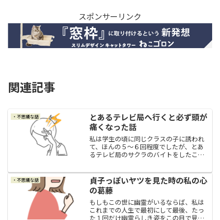
スポンサーリンク
関連記事
とあるテレビ局へ行くと必ず頭が
・不思議な話
痛くなった話
私は学生の頃に同じクラスの子に誘われ
て、ほんの５～６回程度でしたが、とあ
るテレビ局のサクラのバイトをしたこと
がありました。今ではこのようなバイト
はもうないかもしれませんが、当時のテ
レビ局のサクラのバイトとは、 朝から指
貞子っぽいヤツを見た時の私の心
・不思議な話
定されたテレビ局へ行っ...
の葛藤
もしもこの世に幽霊がいるならば、私は
これまでの人生で最初にして最後、たっ
た１回だけ幽霊らしき姿をこの目で見ま