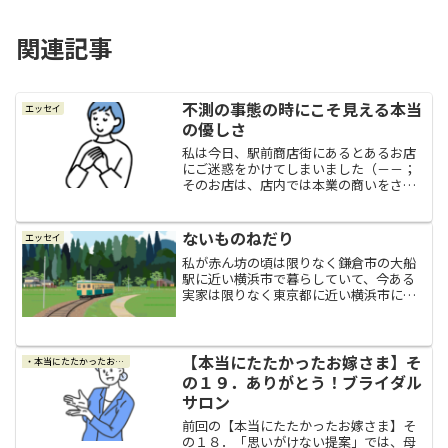
関連記事
不測の事態の時にこそ見える本当
エッセイ
の優しさ
私は今日、駅前商店街にあるとあるお店
にご迷惑をかけてしまいました（－－；
そのお店は、店内では本業の商いをされ
つつも、お店の前にいつも小さなテーブ
ルを幾つか並べ、「マルシェ」と言って
県内外問わず店主の方が良いと思った
ないものねだり
エッセイ
様々なお店の商品を並べて販...
私が赤ん坊の頃は限りなく鎌倉市の大船
駅に近い横浜市で暮らしていて、今ある
実家は限りなく東京都に近い横浜市にあ
るので、一応どちらもギリギリ横浜市で
はあるので、私はいわゆる「浜っ子」と
言うことになるみたい。そして、今の実
家がある沿線はいわゆる新...
【本当にたたかったお嫁さま】そ
・本当にたたかったお嫁さま
の１９．ありがとう！ブライダル
サロン
前回の【本当にたたかったお嫁さま】そ
の１８．「思いがけない提案」では、母