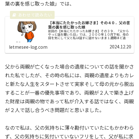
葉の裏を感じ取った娘」では、
【本当にたたかったお嫁さま】その４０．父の言
葉の裏を感じ取った娘
前回の【本当にたたかったお嫁さま】その３９．「父から
やっと話を聞いた日」では、２０００年１０月下旬、母の
目を気にして父と私は話すに話せないまま１週間ほど過ぎ
た週末、母が美容院へ出かけたタイミングでやっと話をす
ることが出来たのですが、私はてっ...
2024.12.20
letmesee-log.com
父から両親が亡くなった場合の遺産についての話を聞かさ
れた私でしたが、その時の私には、両親の遺産よりもカレ
と新たな人生をスタートさせて実家そして母の元から脱出
することが一番の優先事項であり、両親が２人で築き上げ
た財産は両親の物であって私が介入する話ではなく、両親
が２人で話し合うべき問題だと思いました。
なので私は、父の気持ちに薄々勘付いていたにもかかわら
ず、父の気持ちに気付いていないフリをして、父が私に求