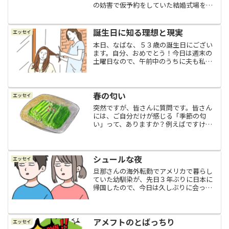
の妨害で仮予約をしていた結婚式場をキ
ャンセルする事態になってまい、話は振
り出しに戻ってもう結婚式はしないつも
りになっていたのですが、カレから「誰
誕生日に知る理想と現実
エッセイ
かを招待する結婚式はやら...
本日、なばな、５３歳の誕生日にござい
ます。自分、おめでとう！今日は週末の
土曜日なので、午前中のうちに夫も私も
それぞれの用事を済ませて、夕方にお祝
いがてら駅前にできたパスタ＆ピザのお
店に食事に行くことにしました。夫はリ
ハビリのため整形外科へ夫...
春の匂い
エッセイ
突然ですが、皆さんに質問です。皆さん
には、ご自分だけが感じる「季節の匂
い」って、ありますか？例えばですけ
ど、何か農作物を育てる仕事をされてい
る方とかは、もしかしたら、この作物が
育ってくると漂ってくる香りが「夏の匂
いだな」とか、収穫した後のこ...
シュールな夜
エッセイ
旦那さんの海外転勤でアメリカで暮らし
ていた幼馴染が、先日３年ぶりに日本に
帰国したので、今日は久しぶりに会って
一緒に食事をしてきました。幼馴染はこ
れまでにも何度か旦那さんの転勤に同行
して海外生活をしてきたんですけど、い
つも３年の予定で行っても...
アメフトのとばっちり
エッセイ