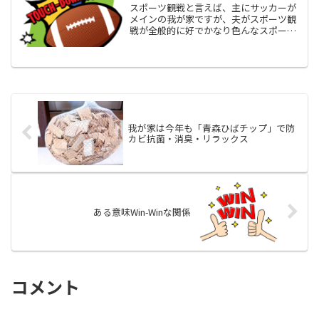
スポーツ観戦と言えば、主にサッカーが
メインの我が家ですが、夫がスポーツ観
戦が全般的に好でかなり色んなスポーツ
を観るものですから、私もルールはザッ
クリとしか分からながらに一緒に観たり
しています。サッカーがオフシーズンの
時期なんかはラグビーやア...
我が家は今年も「青森ひばチップ」で防
カビ抗菌・消臭・リラックス
ある意味Win-Winな関係
コメント