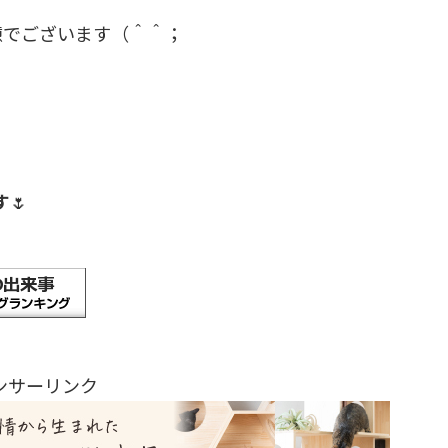
憊でございます（＾＾；
す
🌷
ンサーリンク