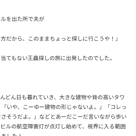
ールを出た所で夫が
の方だから、このままちょっと探しに行こうや！」
、当てもない王蟲探しの旅に出発したのでした。
どんどん日も暮れていき、大きな建物や背の高いタワ
」「いや、こーゆー建物の形じゃないよ。」「コレっ
なさそうだよ。」などとあーだこーだ言いながら歩い
のビルの航空障害灯が点灯し始めて、視界に入る範囲
しました！