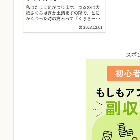
私はたまに足がつります。つるのは大
抵ふくらはぎか土踏まずの所で、とに
かくつった時の痛みって「くぅぅー
っ…(≧≦；」と耐えるしかない激痛で
2023.12.01
すよね。もうそうなると、ストレッチ
して筋肉を伸ばしてみたり、水分補給
をしたり、数少ない出来ることを痛み
に...
スポ