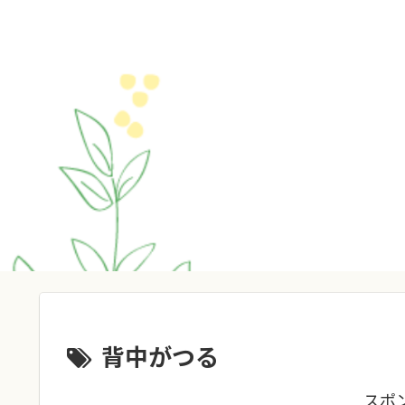
背中がつる
スポ