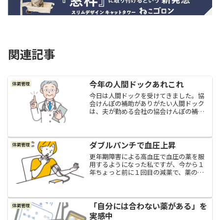
関連記事
今年の人間ドックあれこれ
体調管理
今日は人間ドックを受けてきました。協
会けんぽの補助がありがたい人間ドック
は、夫が勤める会社の協会けんぽの補助
負担を利用して配偶者も割安で受診させ
てもらえるため、通常料金￥58,300（税
込）のところ、自己負担額は￥5,000円ぽ
っきり。本当...
ダブルパンチで血圧上昇
体調管理
更年期障害による高血圧で血圧の薬を服
用するようになった私ですが、今から１
年ちょっと前に１回目の減薬で、薬の量
が半分になりました。そして今年の６月
の後半に２回目の減薬で、更に血圧の薬
が半分になりました。つまり、薬を服用
し始めたばかりの頃よりも...
「自分には合わない薬がある」を
体調管理
実感中