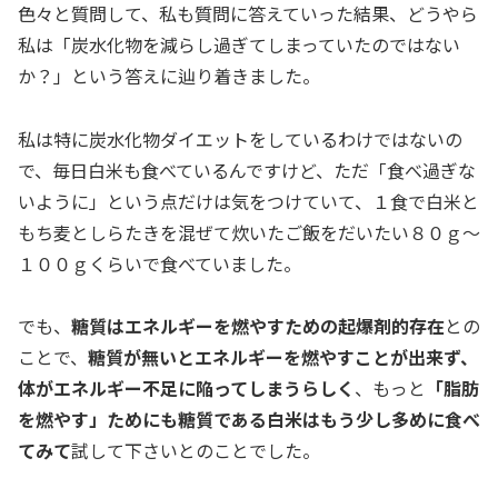
色々と質問して、私も質問に答えていった結果、どうやら
私は「炭水化物を減らし過ぎてしまっていたのではない
か？」という答えに辿り着きました。
私は特に炭水化物ダイエットをしているわけではないの
で、毎日白米も食べているんですけど、ただ「食べ過ぎな
いように」という点だけは気をつけていて、１食で白米と
もち麦としらたきを混ぜて炊いたご飯をだいたい８０ｇ～
１００ｇくらいで食べていました。
でも、
糖質はエネルギーを燃やすための起爆剤的存在
との
ことで、
糖質が無いとエネルギーを燃やすことが出来ず、
体がエネルギー不足に陥ってしまうらしく
、もっと
「脂肪
を燃やす」ためにも糖質である白米はもう少し多めに食べ
てみて
試して下さいとのことでした。