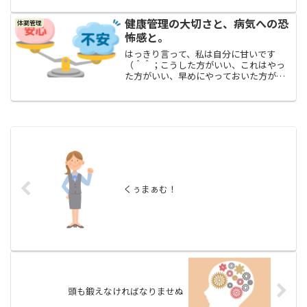
からなんとな～く体がシンドイような気
がしていて、ちょっとはしゃぎ過ぎて疲
健康管理の大切さと、病気への恐
体調管理
れたのかな？くらいに思っ...
怖感と。
はっきり言って、私は自分に甘いです
（＾＾；こうした方がいい、これはやっ
た方がいい、早めにやっておいた方がい
い、みたいなことは頭では分かっていて
も、なんだかんだで楽な方へ～楽な方へ
～流されてなかなか実行できない、ギリ
ギリになって追い詰められな...
くぅまぁむ！
頭も鍛えなければなりませぬ