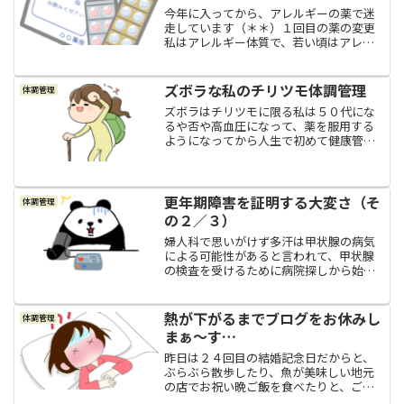
今年に入ってから、アレルギーの薬で迷
走しています（＊＊）１回目の薬の変更
私はアレルギー体質で、若い頃はアレル
ギー症状が出た時だけ病院へ行って対処
していましたが、４０代の後半からは皮
膚の痒み（人工蕁麻疹）が出るようにな
ズボラな私のチリツモ体調管理
体調管理
って、それ以来、通年でア...
ズボラはチリツモに限る私は５０代にな
るや否や高血圧になって、薬を服用する
ようになってから人生で初めて健康管理
に目を向けるようになりました、と言う
か、向けざるを得なくなりましたって感
じですね（＾＾；そして、急に「高血圧
ですよ～」と言われたとこ...
更年期障害を証明する大変さ（そ
体調管理
の２／３）
婦人科で思いがけず多汗は甲状腺の病気
による可能性があると言われて、甲状腺
の検査を受けるために病院探しから始め
ました。③甲状腺専門病院へ甲状腺につ
いてよく知らなかった私は、どんな病気
でどんな症状があるのかとか、どこで診
熱が下がるまでブログをお休みし
体調管理
察してもらえばいいんだろ...
まぁ～す…
昨日は２４回目の結婚記念日だからと、
ぶらぶら散歩したり、魚が美味しい地元
の店でお祝い晩ご飯を食べたりと、ご機
嫌で帰宅したのですが。実は、帰る途中