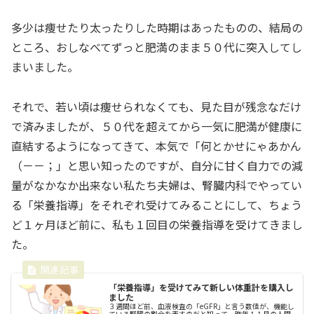
多少は痩せたり太ったりした時期はあったものの、結局の
ところ、おしなべてずっと肥満のまま５０代に突入してし
まいました。
それで、若い頃は痩せられなくても、見た目が残念なだけ
で済みましたが、５０代を超えてから一気に肥満が健康に
直結するようになってきて、本気で「何とかせにゃあかん
（－－；」と思い知ったのですが、自分に甘く自力での減
量がなかなか出来ない私たち夫婦は、腎臓内科でやってい
る「栄養指導」をそれぞれ受けてみることにして、ちょう
ど１ヶ月ほど前に、私も１回目の栄養指導を受けてきまし
た。
「栄養指導」を受けてみて新しい体重計を購入し
ました
３週間ほど前、血液検査の「eGFR」と言う数値が、機能し
ている腎臓の割合を表すのだと知って、昨年１１月の人間