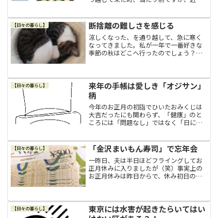
に顔見知りや友人はいませんでした。そ
れでも、当時は仕事に追われて家には寝
に帰るような生活でしたし、私の性格的
断捨離の難しさを感じる
【日々の暮らし】
に人付き合いが得意なわけ...
涼しくなった、を通り越して、急に寒く
なってきました。私が一年で一番好きな
季節の秋はどこへ行ったのでしょう？今
年は夏がだらだらと居座っていて、やっ
と重い腰を上げて去ってくれたなぁと思
った途端に、秋をすっ飛ばして冬の気
配。そしてこのまま冬になっ...
来年の手帳は愛しき「オジサン」
【日々の暮らし】
柄
今年のお正月の初詣でひいたおみくじは
大吉だったにも関わらず、「健康」のと
ころには「問題なし」ではなく「日に当
たりましょう。そして、運動をしましょ
う。」などと、日頃の私の暮らしぶりな
んて神様は「お見通しですよ、コココ
「金沢まいもん寿司」で忘年会
【日々の暮らし】
コ…」（←神様を脳内で勝手...
一昨日、夫は半日ほどフライングしてお
正月休みに入りましたが（笑）事実上の
お正月休みは昨日からで、休み初日の昨
日、まずは我が家の忘年会をしました。
いつの間にかたまっていたジェフグルメ
カード「今年の忘年会どうする？」テレ
ビを見ながら何となく話を...
東京には水害が起きたらいてはい
【日々の暮らし】