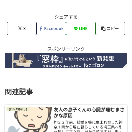
シェアする
X
Facebook
LINE
コピー
スポンサーリンク
関連記事
友人の息子くんの心臓が痛むまさ
【日々の暮らし】
かな原因
約２３年前、結婚を機に生まれ育った神
奈川県から現在暮らしている埼玉県へ引
っ越して来た時、当たり前ですが、近所