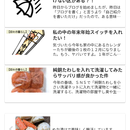
けない区がある？！
昨日からブログを始めましたが、昨日は
「ブログを書く」と言うより「自己紹介
を書いただけ」だったので、ある意味本
当のブログデビューとなるのは今日から
だと思うので、何か楽しいことでも書け
たらいいなぁと思っていたのですが。梅
私の中の年末年始スイッチを入れ
【日々の暮らし】
雨前線と台風の影響でこち...
たい！
気づいたら今年も家の中にあるカレンダ
ーたちが最後の１枚の１２月になりまし
た。もう、ヤバいですよ。１年がこんな
スピードで過ぎ去って行くのならば、私
の残りの人生なんて、ぼやぼやしてたら
アッと言う間に終わりをむかえてしまう
純銅たわしを入れて洗濯してみた
【日々の暮らし】
だろうなぁ～って思っちゃ...
らサッパリ感が良かった件
今年の春頃、ＳＮＳで「純銅たわしを小
さい洗濯ネットに入れて洗濯物と一緒に
洗濯すると、洗濯物の部屋干し臭や生乾
き臭が消えるよ」みたいな情報を目にし
ました。ちょうど春の長雨でなかなか外
に洗濯物を干せないでいた時期で、洗濯
物の生乾き臭が気になって...
ぬか漬けで美味しく腸活しています