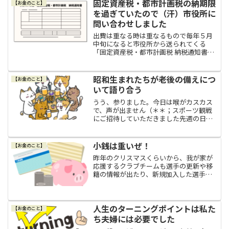
良い理由なぜ今年のふるさと納税は９月
固定資産税・都市計画税の納期限
【お金のこと】
までにした方が良いのか。先...
を過ぎていたので（汗）市役所に
問い合わせしました
出費は重なる時は重なるもので毎年５月
中旬になると市役所から送られてくる
「固定資産税・都市計画税 納税通知書」
が、今年もキッチリしっかり届きまし
た。それで、例年は第１期の納期限のう
ちに第１期～第４期までの１年分をまと
昭和生まれたちが老後の備えにつ
【お金のこと】
めて納めているんですけど、...
いて語り合う
うう、参りました。今日は喉がカスカス
で、声が出ません（＊＊；スポーツ観戦
にご招待していただきました先週の日曜
日に久々に風邪をひいてしまいました
が、１週間かけてしっかり体調を戻した
ところで、昨日は前々からご招待してい
小銭は重いぜ！
【お金のこと】
ただいて予定が決まっていた...
昨年のクリスマスくらいから、我が家が
応援するクラブチームも選手の更新や移
籍の情報が出たり、新規加入した選手の
発表があったりして、今年に入ってから
は、クラブチームの新体制発表会があっ
たり新しいユニフォームのデザインの発
表があったりと、いよいよ...
人生のターニングポイントは私た
【お金のこと】
ち夫婦には必要でした