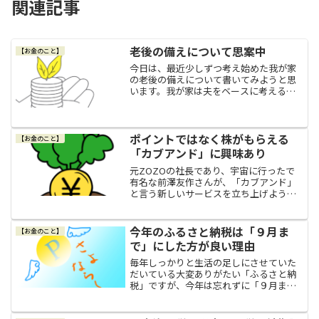
関連記事
老後の備えについて思案中
【お金のこと】
今日は、最近少しずつ考え始めた我が家
の老後の備えについて書いてみようと思
います。我が家は夫をベースに考える私
は専業主婦なので、現在の我が家の家計
は夫の収入の１馬力です。そして、おそ
らくこの先もこのライフスタイルは夫も
私も変えないだろうと思わ...
ポイントではなく株がもらえる
【お金のこと】
「カブアンド」に興味あり
元ZOZOの社長であり、宇宙に行ったで
有名な前澤友作さんが、「カブアンド」
と言う新しいサービスを立ち上げようと
していることを知って、面白いなと興味
を引かれています。「カブアンド」とは
「カブアンド」とは、日本初「株がもら
今年のふるさと納税は「９月ま
【お金のこと】
える新サービス」のこと...
で」にした方が良い理由
毎年しっかりと生活の足しにさせていた
だいている大変ありがたい「ふるさと納
税」ですが、今年は忘れずに「９月ま
で」にしないとなと思っております。今
年のふるさと納税は９月までにした方が