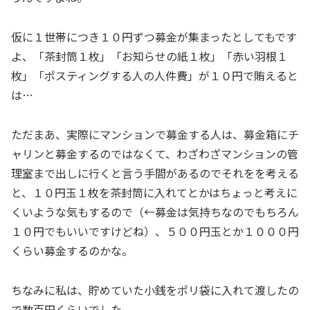
仮に１世帯につき１０円ずつ募金が集まったとしてもです
よ、「茶封筒１枚」「お知らせの紙１枚」「赤い羽根１
枚」「ポスティングする人の人件費」が１０円で賄えると
は…
ただまあ、実際にマンションで募金する人は、募金箱にチ
ャリンと募金するのではなくて、わざわざマンションの管
理室まで出しに行くと言う手間があるのでそれをを考える
と、１０円玉１枚を茶封筒に入れてとかはちょっと考えに
くいような気もするので（←募金は気持ちなのでもちろん
１０円でもいいですけどね）、５００円玉とか１０００円
くらい募金するのかな。
ちなみに私は、貯めていた小銭をポリ袋に入れて渡したの
で数百円くらいでした。