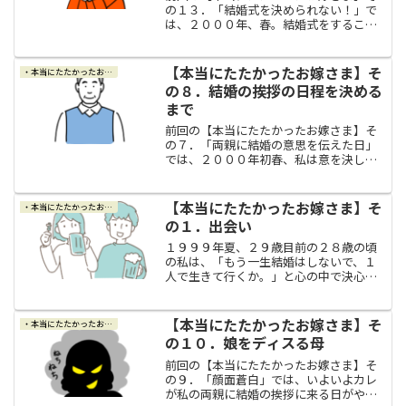
の１３．「結婚式を決められない！」で
は、２０００年、春。結婚式をすること
になったものの、親には相談なんて出来
ないし、カレの仕事がめちゃくちゃ忙し
い時期に突入してしまったのと、「基本
【本当にたたかったお嫁さま】そ
・本当にたたかったお嫁さま
的に結婚式はなばなの好き...
の８．結婚の挨拶の日程を決める
まで
前回の【本当にたたかったお嫁さま】そ
の７．「両親に結婚の意思を伝えた日」
では、２０００年初春、私は意を決して
両親に結婚の意思を伝えたところ、案の
定、母からは暴言のフルボッコ（－－；
思わず涙が堪えられなくなってしまった
【本当にたたかったお嫁さま】そ
・本当にたたかったお嫁さま
私でしたが、そこで思いが...
の１．出会い
１９９９年夏、２９歳目前の２８歳の頃
の私は、「もう一生結婚はしないで、１
人で生きて行くか。」と心の中で決心し
つつあった頃でした。原因は、毒親であ
る私の母でした。今でこそ「毒親」とか
「モラハラ」とか、そのような言葉や意
【本当にたたかったお嫁さま】そ
・本当にたたかったお嫁さま
味もだいぶ周知されるよう...
の１０．娘をディスる母
前回の【本当にたたかったお嫁さま】そ
の９．「顔面蒼白」では、いよいよカレ
が私の両親に結婚の挨拶に来る日がやっ