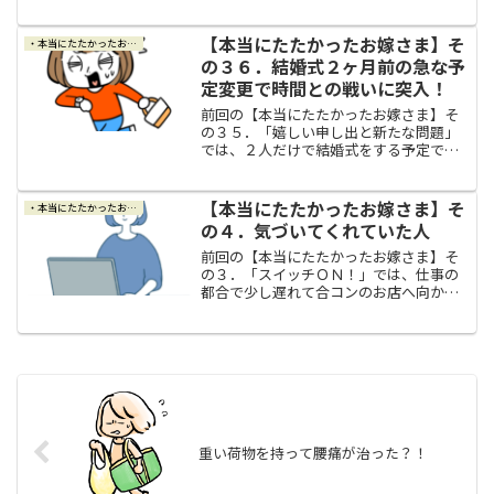
てきまして、普通ならですよ、人生の中
でもトップクラスに幸せな日のはずじゃ
ないですか。でも私の場合は緊張と不安
【本当にたたかったお嫁さま】そ
・本当にたたかったお嫁さま
しかなくて、顔面蒼白でし...
の３６．結婚式２ヶ月前の急な予
定変更で時間との戦いに突入！
前回の【本当にたたかったお嫁さま】そ
の３５．「嬉しい申し出と新たな問題」
では、２人だけで結婚式をする予定でし
たが、カレのご両親の嬉しい申し出を受
けて、改めて結婚式の招待状を送ること
になりました。と同時に、仮予約までし
【本当にたたかったお嫁さま】そ
・本当にたたかったお嫁さま
ていた最初の結婚式場をキ...
の４．気づいてくれていた人
前回の【本当にたたかったお嫁さま】そ
の３．「スイッチＯＮ！」では、仕事の
都合で少し遅れて合コンのお店へ向かっ
た私とＹちゃんは、お店の外で待ち構え
ていた後輩のＫちゃんから事情を聞いて
戦闘モードのスイッチをＯＮ！にしてお
店の中に突入しました。す...
重い荷物を持って腰痛が治った？！