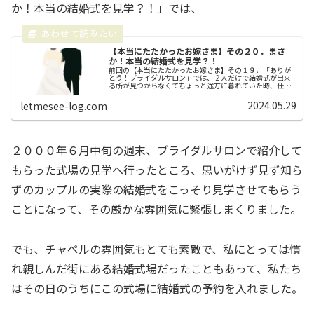
か！本当の結婚式を見学？！」では、
【本当にたたかったお嫁さま】その２０．まさ
か！本当の結婚式を見学？！
前回の【本当にたたかったお嫁さま】その１９．「ありが
とう！ブライダルサロン」では、２人だけで結婚式が出来
る所が見つからなくてちょっと途方に暮れていた時、仕事
で通勤していた上野駅の構内に「ブライダルサロン」と言
うブースがあることを思い出しまし...
2024.05.29
letmesee-log.com
２０００年６月中旬の週末、ブライダルサロンで紹介して
もらった式場の見学へ行ったところ、思いがけず見ず知ら
ずのカップルの実際の結婚式をこっそり見学させてもらう
ことになって、その厳かな雰囲気に緊張しまくりました。
でも、チャペルの雰囲気もとても素敵で、私にとっては慣
れ親しんだ街にある結婚式場だったこともあって、私たち
はその日のうちにこの式場に結婚式の予約を入れました。