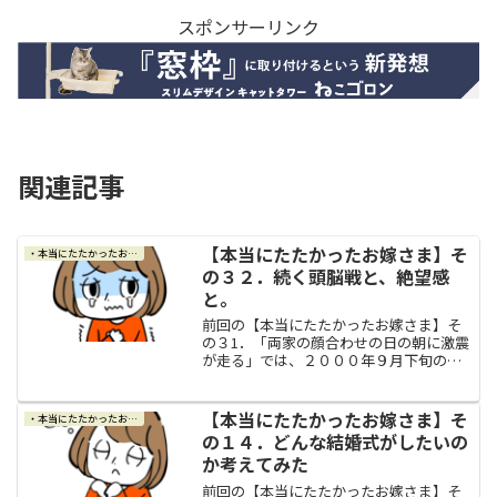
スポンサーリンク
関連記事
【本当にたたかったお嫁さま】そ
・本当にたたかったお嫁さま
の３２．続く頭脳戦と、絶望感
と。
前回の【本当にたたかったお嫁さま】そ
の３1．「両家の顔合わせの日の朝に激震
が走る」では、２０００年９月下旬の日
曜日、いよいよ両家の顔合わせの食事会
の日をむかえました。母がカレのご両親
やカレに対して失礼な態度や言葉を言っ
【本当にたたかったお嫁さま】そ
・本当にたたかったお嫁さま
たりしないかとか、結婚...
の１４．どんな結婚式がしたいの
か考えてみた
前回の【本当にたたかったお嫁さま】そ