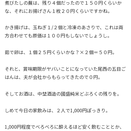
煮びたしの蕪は、残り４個だったので１５０円くらいか
な、それにお揚げさん１枚２０円くらいですかね。
かき揚げは、玉ねぎ１/２個と冷凍のあさりで、これは両
方合わせても原価は１００円もしないでしょうし。
茹で卵は、１個２５円くらいかな？×２個＝５０円。
それと、賞味期限がヤバいことになっていた尾西の五目ご
はんは、夫が会社からもらってきたので０円。
そしてお酒は、中埜酒造の國盛純米どぶろくの残りを。
しめて今日の家飲みは、２人で1,000円ぽっきり。
1,000円程度でべろべろに酔えるほど安く飲むこととか、