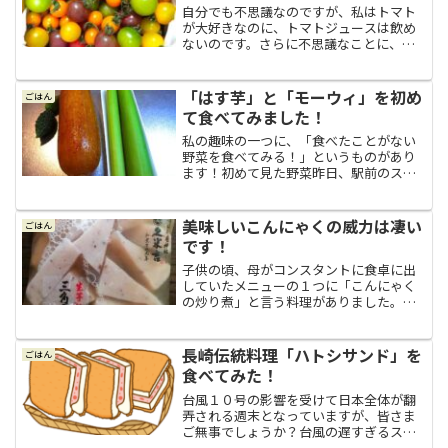
自分でも不思議なのですが、私はトマト
が大好きなのに、トマトジュースは飲め
ないのです。さらに不思議なことに、ト
マトジュースは飲めないのに、トマトス
ープを作る時にトマトジュースを使うの
は平気なのです。その加減の違いは自分
「はす芋」と「モーウィ」を初め
ごはん
でもよく分からないのです...
て食べてみました！
私の趣味の一つに、「食べたことがない
野菜を食べてみる！」というものがあり
ます！初めて見た野菜昨日、駅前のスー
パーで日本各地の食品や珍しい野菜など
の販売が行われていました。そこで、私
は初めて見る野菜を２つほど発見。１つ
美味しいこんにゃくの威力は凄い
ごはん
は、沖縄県でよく食べられ...
です！
子供の頃、母がコンスタントに食卓に出
していたメニューの１つに「こんにゃく
の炒り煮」と言う料理がありました。こ
んにゃくを飾り切りの手綱こんにゃくに
して、ごま油で炒めて、麺つゆを回しか
けて味付けをして煮詰めて、最後に白胡
長崎伝統料理「ハトシサンド」を
ごはん
麻をパッとふりかけて完成...
食べてみた！
台風１０号の影響を受けて日本全体が翻
弄される週末となっていますが、皆さま
ご無事でしょうか？台風の遅すぎるスピ
ードと動きが謎過ぎて、こちら埼玉県で