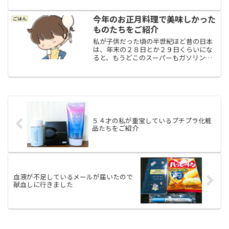
も不安定な天気が続いています。ハトシ
さん？サトシさん？窓の向こうの景色が
今年のお正月料理で美味しかった
ごはん
見えないほど強い雨がザッ...
ものたちをご紹介
私が子供だった頃の半世紀ほど昔の日本
は、年末の２８日とか２９日くらいにな
ると、もうどこのスーパーもガソリンス
タンドもお正月休みに入って、お正月休
みが明ける新年４日とか５日くらいまで
閉まってしまっていたので、大人たちは
「ガソリンスタンドが閉ま...
５４才の私が重宝しているプチプラ化粧
品たちをご紹介
血液が不足しているメールが届いたので
献血しに行きました