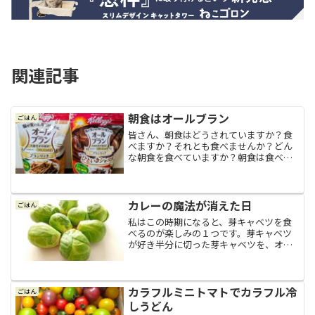
関連記事
朝食はオールブラン
ごはん
皆さん、朝食はどうされていますか？食
べますか？それとも食べませんか？どん
な朝食を食べていますか？朝食は食べる
派です私は子供の頃から朝食は必ず食べ
ています。なので、たまに学校や会社で
「朝は食べないんだ～」とか「朝起きた
ばかりに食べられないよ～...
カレーの魔法が消えた日
ごはん
私はこの時期になると、芽キャベツを食
べるのが楽しみの１つです。芽キャベツ
が好き半分に切った芽キャベツを、オリ
ーブオイルとハーブソルトでソテーした
だけのシンプルな料理が大好きなので
す。ただ、芽キャベツって、ちょっとお
高いのが難点。もっとドッサ...
カラフルミニトマトでカラフル冷
ごはん
しうどん