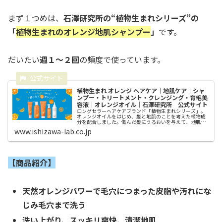
まず１つめは、
石澤研究所の“植物生まれシリーズ”の
「
植物生まれのオレンジ地肌シャンプー
」
です。
だいたい
週１～２回
の頻度で使っています。
植物生まれ オレンジ ヘアケア｜地肌ケア｜シャ
ンプー・トリートメント・クレンジング・育毛美
容液｜オレンジオイル｜石澤研究所 公式サイト
ロングセラーヘアケアブランド「植物生まれシリーズ」。
オレンジオイルをはじめ、髪と地肌のことを考えた植物成
分を配合しました。傷んだ髪にうるおいを与えて、地肌の
汚れはすっきり。ダメージ髪もしっとりサラつやの仕上が
www.ishizawa-lab.co.jp
りです。
【商品紹介】
天然オレンジパワーで毛穴につまった皮脂や汚れにな
じみ毛穴まで洗う
洗い上がり、スッキリ爽快、清潔地肌