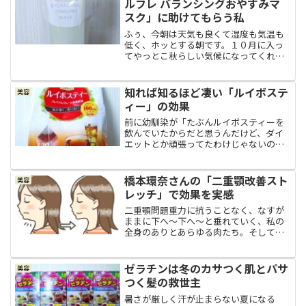
ルフレ バランシングおやすみマ
スク」に助けてもらう私
ふぅ、今朝は天気も良くて湿度も気温も
低く、ホッとする朝です。１０月に入っ
てやっとこ秋らしい気候になってくれま
した。秋が一番好きな季節いいですね、
秋。私は秋が一番好きな季節です。今日
は朝から全ての部屋の窓を開けて、気持
知れば知るほど凄い「ルイボステ
美容
ちの良い空気を家の中に取...
ィー」の効果
前に幼馴染が「たぶんルイボスティーを
飲んでいたからだと思うんだけど、ダイ
エットとか頑張ってたわけじゃないのに
体重が少し減ったのよ。ノンカフェイン
だしね、ルイボスティーいいよ！」と教
えてくれたのですが、私はあまりルイボ
橋本環奈さんの「二重顎改善スト
美容
スティーに馴染みが無くて...
レッチ」で効果を実感
二重顎問題重力に抗うことなく、なすが
ままに下へ～下へ～と垂れていく、私の
全身のありとあらゆる肉たち。そして、
若い頃には付いていなかった場所にも、
今はボテッと肉が付いているありさまで
す。一番うんざりしてしまうのが、顔、
ゼラチンは冬のカサつく肌とパサ
美容
もっと正確に言えば、顎肉...
つく髪の救世主
暑さが厳しく汗が止まらない夏になる