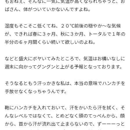
もぉねぇ、そんなに一気に気温が高くなられちゃうと、お
ばさん、体がついていかないんですよね。
湿度もそこそこ低くてね、２０℃前後の穏やか～な気候
が、できれば春に３ヶ月、秋に３か月、トータルで１年の
半分の６ヶ月間くらい続いて欲しいのよね。
などと盛大にボヤいてみたところで、気温はお構いなしに
週末に向かってグングンと上がる予報となっております。
そうなるともう汗っかきな私は、本当の意味でハンカチを
手放せなくなっちゃうんです。
鞄にハンカチを入れておいて、汗をかいたら汗を拭く、そ
んなレベルではなくて、とめどなく頭のてっぺんから、顔
から、首から汗が流れ出て止まらないので、ずーーーっと