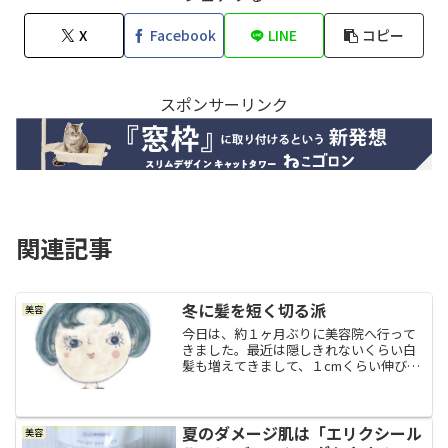
X
Facebook
LINE
コピー
スポンサーリンク
関連記事
冬に髪を短く切る派
美容
今日は、約１ヶ月ぶりに美容院へ行って
きました。最近は隠しきれないくらい白
髪も増えてきまして、１cmくらい伸びて
くるとやっぱり髪の生え際の白髪がとて
も目立ってしまうので、本当なら２～３
週間ごとに白髪染めをしてもらうと良い
のでしょうけど、やっぱ...
夏のダメージ肌は「エリクシール
美容