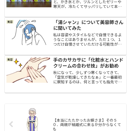
と、かき氷とか、ツルンとしたゼリーや
寒天が、冷たくてサッパリしていて本当
に美味しいですよね。私も夏場はよくス
ーパーで氷菓子を買ったり、寒天で牛乳
寒を作ったり、ゼラチンとフルーツの缶
「湯シャン」について美容師さん
美容
詰でゼリーを作ったりするの...
に聞いてみた
私は容姿やスタイルなどで自慢できるよ
うなことはありませんが、ただ１つ、１
つだけ自慢させていただける可能性があ
るとしたら、さらさらストレートの髪で
した。雨が降ろうが湿度が高かろうがボ
ワッと膨らむようなことは無く、頭のて
手のカサカサに「化粧水とハンド
美容
っぺんには天使の輪があり...
クリームの合わせ技」がお勧め
秋になって、少しずつ寒くなってきて、
「空気が乾燥してきたなぁ」と一番最初
に察知するのは、何と言っても指先で
す。スーパーの作荷台で、ロールになっ
ているポリ袋をもらって買った肉や魚を
ポリ袋に入れたいのに、指先の水分が皆
無になっていて、ポリ袋の口...
【本当にたたかったお嫁さま】その５
０．両親が結婚式に来るか分からなくて
も