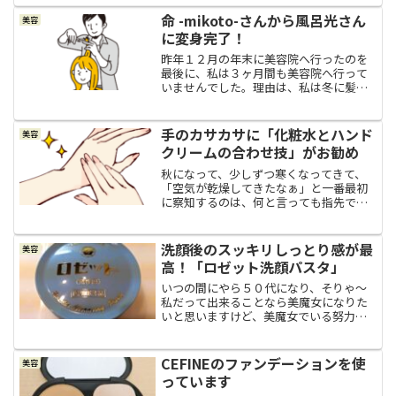
した。雨が降ろうが湿度が高かろうがボ
ワッと膨らむようなことは無く、頭のて
命 -mikoto-さんから風呂光さん
美容
っぺんには天使の輪があり...
に変身完了！
昨年１２月の年末に美容院へ行ったのを
最後に、私は３ヶ月間も美容院へ行って
いませんでした。理由は、私は冬に髪を
短く切り、夏に髪を伸ばして結びたい人
だからです。（過去記事：『冬に髪を短
く切る派』⇩参照）昨年末、私は例年通
手のカサカサに「化粧水とハンド
美容
り冬になり髪を短く切りま...
クリームの合わせ技」がお勧め
秋になって、少しずつ寒くなってきて、
「空気が乾燥してきたなぁ」と一番最初
に察知するのは、何と言っても指先で
す。スーパーの作荷台で、ロールになっ
ているポリ袋をもらって買った肉や魚を
ポリ袋に入れたいのに、指先の水分が皆
洗顔後のスッキリしっとり感が最
美容
無になっていて、ポリ袋の口...
高！「ロゼット洗顔パスタ」
いつの間にやら５０代になり、そりゃ～
私だって出来ることなら美魔女になりた
いと思いますけど、美魔女でいる努力を
惜しみなく続ける根気もなく、そもそも
の顔立ちや背格好はいかんともしがたい
ものなので、ならばせめて年相応に年齢
CEFINEのファンデーションを使
美容
を重ねて行ければいいか～...
っています