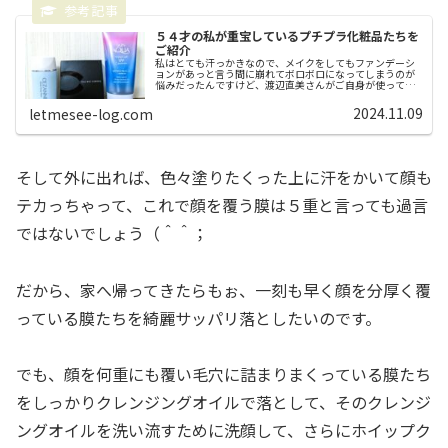
５４才の私が重宝しているプチプラ化粧品たちを
ご紹介
私はとても汗っかきなので、メイクをしてもファンデーシ
ョンがあっと言う間に崩れてボロボロになってしまうのが
悩みだったんですけど、渡辺直美さんがご自身が使ってい
る化粧品を紹介しながらメイクをしている動画に出会いま
して、その動画で渡辺直美さんがC...
2024.11.09
letmesee-log.com
そして外に出れば、色々塗りたくった上に汗をかいて顔も
テカっちゃって、これで顔を覆う膜は５重と言っても過言
ではないでしょう（＾＾；
だから、家へ帰ってきたらもぉ、一刻も早く顔を分厚く覆
っている膜たちを綺麗サッパリ落としたいのです。
でも、顔を何重にも覆い毛穴に詰まりまくっている膜たち
をしっかりクレンジングオイルで落として、そのクレンジ
ングオイルを洗い流すために洗顔して、さらにホイップク