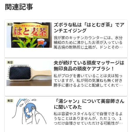
関連記事
ズボラな私は「はとむぎ茶」でア
美容
ンチエイジング
我が家のキッチンカウンターには、水分
補給のために沸かしたお茶が入っている
萬古焼の耐熱煎じ土瓶が、ドンとそのま
ま置いてあります。土瓶をカウンターに
置いている理由我が家は夫婦そろって水
分をよく取ります。こまめにしっかり水
夫が続けている頭皮マッサージは
美容
分補給したいし、結構ガブ...
無印良品の頭皮ケアブラシ！
私がブログを書いていることは夫は知っ
ていますが、私が何の気兼ねも無く好き
勝手に書けるようにと配慮してくれてい
るようで、夫はこのブログを見たことは
ないし、見ようとしたこともありませ
ん。そのことが今日ほど「良かった～
「湯シャン」について美容師さん
美容
（＾＾；」と思ったことがない...
に聞いてみた
私は容姿やスタイルなどで自慢できるよ
うなことはありませんが、ただ１つ、１
つだけ自慢させていただける可能性があ
るとしたら、さらさらストレートの髪で