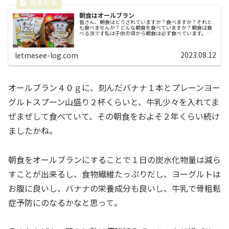
朝食はオールブラン
皆さん、朝食はどうされていますか？食べますか？それと
も食べませんか？どんな朝食を食べていますか？朝食は食
べる派です私は子供の頃から朝食は必ず食べています。な
ので、たまに学校や会社で「朝は食べないんだ～」とか
「朝起きたばかりに食べられないよ～...
2023.08.12
letmesee-log.com
オールブラン４０ｇに、刻んだバナナ１本とプレーンヨー
グルトスプーン山盛り２杯くらいと、牛乳少々を入れてま
ぜまぜして食べていて、その朝食をおよそ２年くらい続け
ましたかね。
朝食をオールブランにすることで１日の炭水化物量は減ら
すことが出来るし、食物繊維たっぷりだし、ヨーグルトは
お腹に良いし、バナナの栄養成分も良いし、牛乳で骨粗鬆
症予防にのなるかなと思って。