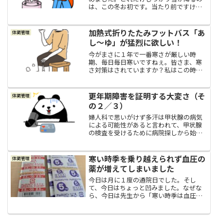
は、この冬お初です。当たり前ですけ
ど、いやぁ～寒いですね。若い頃は、夏
は休まずアリンコのようにせっせと働き
続けて、冬になると有給休暇のほどんど
加熱式折りたたみフットバス「あ
体調管理
を費やしてスキーやスノーボ...
し～ゆ」が猛烈に欲しい！
今がまさに１年で一番寒さが厳しい時
期、毎日毎日寒いですねぇ。皆さま、寒
さ対策はされていますか？私はこの時
期、毎日の入浴で花王のバブの炭酸で血
行促進を助けてもらっています。特に足
の冷えがつらいそれでも冷え性と言うも
更年期障害を証明する大変さ（そ
体調管理
のは実にやっかいなもので、こ...
の２／３）
婦人科で思いがけず多汗は甲状腺の病気
による可能性があると言われて、甲状腺
の検査を受けるために病院探しから始め
ました。③甲状腺専門病院へ甲状腺につ
いてよく知らなかった私は、どんな病気
でどんな症状があるのかとか、どこで診
寒い時季を乗り越えられず血圧の
体調管理
察してもらえばいいんだろ...
薬が増えてしまいました
今日は月に１度の通院日でした。そし
て、今日はちょっと凹みました。なぜな
ら、今日は先生から「寒い時季は血圧の
薬を増やしてみましょう」と言われて、
これまで少しずつ減ってきていたアムロ