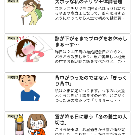
ズボラな私のチリツモ体調管理
体調管理
ズボラはチリツモに限る私は５０代にな
るや否や高血圧になって、薬を服用する
ようになってから人生で初めて健康管理
に目を向けるようになりました、と言う
か、向けざるを得なくなりましたって感
じですね（＾＾；そして、急に「高血圧
ですよ～」と言われたとこ...
熱が下がるまでブログをお休みし
体調管理
まぁ～す…
昨日は２４回目の結婚記念日だからと、
ぶらぶら散歩したり、魚が美味しい地元
の店でお祝い晩ご飯を食べたりと、ご機
嫌で帰宅したのですが。実は、帰る途中
からなんとな～く体がシンドイような気
がしていて、ちょっとはしゃぎ過ぎて疲
背中がつったのではない「ぎっく
体調管理
れたのかな？くらいに思っ...
り背中」
私はたまに足がつります。つるのは大抵
ふくらはぎか土踏まずの所で、とにかく
つった時の痛みって「くぅぅーっ…
(≧≦；」と耐えるしかない激痛ですよ
ね。もうそうなると、ストレッチして筋
肉を伸ばしてみたり、水分補給をした
雪が降る日に思う「冬の養生の大
体調管理
り、数少ない出来ることを痛みに...
切さ」
こちら埼玉県、お昼過ぎから雪が降り始
めました。これだけしっかり雪が降るの