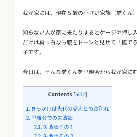
我が家には、現在５歳の小さい家族（猫くん
知らない人が家に来たりするとケージや押し
だけは真っ白なお腹をドーンと見せて「撫で
子です。
今日は、そんな猫くんを里親会から我が家に
Contents
[
hide
]
1.
きっかけは先代の愛犬とのお別れ
2.
里親会での失敗談
2.1.
失敗談その１
2.2.
失敗談その２