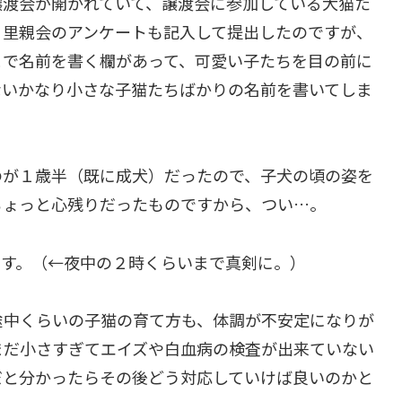
譲渡会が開かれていて、譲渡会に参加している犬猫た
、里親会のアンケートも記入して提出したのですが、
まで名前を書く欄があって、可愛い子たちを目の前に
ないかなり小さな子猫たちばかりの名前を書いてしま
のが１歳半（既に成犬）だったので、子犬の頃の姿を
ちょっと心残りだったものですから、つい…。
です。（←夜中の２時くらいまで真剣に。）
途中くらいの子猫の育て方も、体調が不安定になりが
まだ小さすぎてエイズや白血病の検査が出来ていない
だと分かったらその後どう対応していけば良いのかと