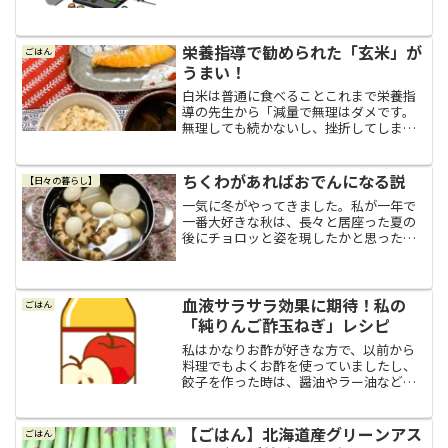
んかつにしようか？とか、トンテキにし
ようか？とか、あーだこーだと話してい
たのですが、せっかくこんなに大きな塊
で買って来たので、この大...
栄養指導で勧められた「玄米」が
ごはん
うまい！
白米は普通に食べることこれまで栄養指
導の先生から「減量で無理はダメです。
無理しても続かないし、挫折してしまう
し、リバウンドしますから。無理せず痩
せれるような生活習慣を身に付けましょ
う！」と一貫して言われきたので、私も
ちくわがあればおでんになる説
【日々の暮らし】
「無理せず」「自然に痩せ...
一気に冬がやってきました。私が一年で
一番大好きな秋は、長々と居座った夏の
後にチョロッと姿を現したかと思った
ら、冬に押しのけられるようにあっと言
う間に姿を消してしまいました。ああ、
秋よ、来年はもっと早く来てゆっくりし
ていっておくれ～…仕方ない...
血液サラサラ効果に期待！私の
ごはん
「純りんご酢玉ねぎ」レシピ
私はかなりお酢が好きな方で、以前から
料理でもよくお酢を使っていましたし、
餃子を作った時は、醤油やラー油などは
使わずお酢だけをたっぷりつけていただ
くのが大好きですし、夫の得意料理のあ
んかけ焼きそばをいただく時は、傍から
【ごはん】北海道産グリーンアス
ごはん
見たらきっと引くほどシャ...