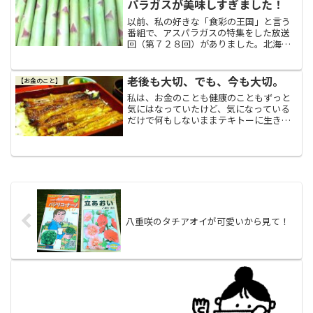
パラガスが美味しすぎました！
以前、私の好きな「食彩の王国」と言う
番組で、アスパラガスの特集をした放送
回（第７２８回）がありました。北海道
産２Ｌサイズ「朝もぎグリーンアスパラ
ガス」を買ってみた！その番組で、アス
パラガス農家で収穫されたアスパラガス
老後も大切、でも、今も大切。
【お金のこと】
の太さたるや、いつもスー...
私は、お金のことも健康のこともずっと
気にはなっていたけど、気になっている
だけで何もしないままテキトーに生きて
きました。それなのに、５２歳の時にふ
と、老後が遠い未来ではないことに気付
き（＾＾；このままじゃ色々とマズイこ
とになりそうだと気付き（...
八重咲のタチアオイが可愛いから見て！