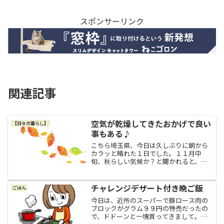
スポンサーリンク
関連記事
空気が乾燥してきたおかげで良い
【日々の暮らし】
事もある♪
こちら埼玉県、今日は久しぶりに朝から
カラッと晴れた１日でした。１１月中
旬、秋らしい気候か？と聞かれると、も
う冬に片足を突っ込んでいるような感じ
がしないでもなく、秋が一番好きな私に
とってはちょっぴりお名残り惜しくもあ
チャレンジデザート付き晩ご飯
ごはん
りますが、冬が近づくにつれ...
今日は、近所のスーパーで豚ロース肉の
ブロックがグラム９９円の特売だったの
で、ドドーンと一塊買ってきまして。と