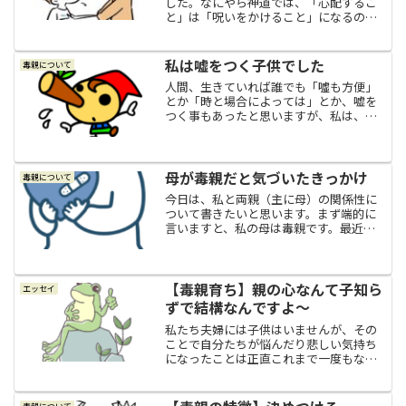
した。なにやら神道では、「心配するこ
と」は「呪いをかけること」になるのだ
そうです。これはちょっと意外に思いま
したが、よくよく考えてみたら、毒親育
ちの私には腑に落ちるところがありまし
私は嘘をつく子供でした
毒親について
たので、今日は毒親育ちな...
人間、生きていれば誰でも「噓も方便」
とか「時と場合によっては」とか、嘘を
つく事もあったと思いますが、私は、か
なり嘘をつく子供でした。なのですが、
元々の私は良くも悪くもあまり要領の良
い人間ではないので、最初から人を疑っ
てみることが出来なくて、...
母が毒親だと気づいたきっかけ
毒親について
今日は、私と両親（主に母）の関係性に
ついて書きたいと思います。まず端的に
言いますと、私の母は毒親です。最近は
「毒親」とか「モラハラ」とか「モラ
母」と言う言葉もかなり一般的になって
きて、そのことに関する書籍もたくさん
出版されているし、テレビや...
【毒親育ち】親の心なんて子知ら
エッセイ
ずで結構なんですよ～
私たち夫婦には子供はいませんが、その
ことで自分たちが悩んだり悲しい気持ち
になったことは正直これまで一度もなか
ったことと、夫の両親からも私の両親か
らも「孫の顔が見たいわぁ～」的なこと
を言われたことも詰め寄られたことも無