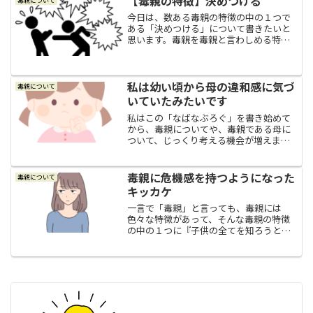
【毒親の特徴】決めつける
毒親について
かったのは、幸いだったん...
今日は、数ある毒親の特徴の中の１つで
ある「決めつける」について書きたいと
思います。毒親を毒親と言わしめる特徴
は色々とありますが、今日ご紹介する毒
親の特徴「決めつける」には、色々な毒
親の特徴が重なっていると言うことを、
毒親である母との暮らしで...
私は幼い頃から母の違和感に気づ
毒親について
いていたみたいです
私はこの「なばなぶろぐ」を書き始めて
から、毒親についてや、毒親である母に
ついて、じっくり考える機会が増えまし
た。この歳になってやっとではありまし
たが、冷静に過去を振り返れるようにな
ったからです。そして、母は私にとって
毒親に危機感を持つようになった
毒親について
いつから「毒親」だったん...
キッカケ
一言で「毒親」と言っても、毒親には
色々な特徴があって、そんな毒親の特徴
の中の１つに『子供の全てを知ろうとす
る（過干渉・監視）』と言うものがあり
ます。私は毒親である母のこの特徴のせ
いで、かなり自由の無い窮屈な思いをし
ながら生きてきまして、この...