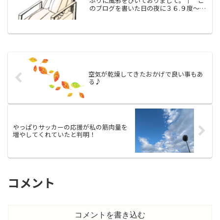
ぶりに風邪をひいておりまして。↑ こ
のブログを書いた日の夜に３６.９度～３
７度程度の微熱が出ましたが、翌朝には
すっかり平熱に戻って、それ以降は熱は
出ていません。なのに、つらい、つらす
ぎです。風邪の経過１１...
空気が乾燥してきたおかげで良い事もあ
る♪
やっぱりサッカーの応援が私の筋肉量を
増やしてくれていたと判明！
コメント
コメントを書き込む