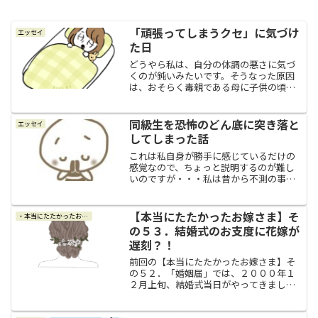
「頑張ってしまうクセ」に気づけ
エッセイ
た日
どうやら私は、自分の体調の悪さに気づ
くのが鈍いみたいです。そうなった原因
は、おそらく毒親である母に子供の頃か
ら言われてきた言葉にあると思っていま
す。母は私の行動を全て把握しようとし
ていたので、私がまだ小学生や中学生く
同級生を恐怖のどん底に突き落と
エッセイ
らいの頃は、遊ぶにしても...
してしまった話
これは私自身が勝手に感じているだけの
感覚なので、ちょっと説明するのが難し
いのですが・・・私は昔から不測の事態
に遭遇すると、何の根拠も理由もないの
ですが、瞬時に「これは大丈夫」とか
「これはヤバい」とか「こうした方がい
【本当にたたかったお嫁さま】そ
・本当にたたかったお嫁さま
い」とか分かるような気がす...
の５３．結婚式のお支度に花嫁が
遅刻？！
前回の【本当にたたかったお嫁さま】そ
の５２．「婚姻届」では、２０００年１
２月上旬、結婚式当日がやってきまし
た。朝のうちに自転車でふらりと市役所
へ向かいまして、土日祝日用の臨時窓口