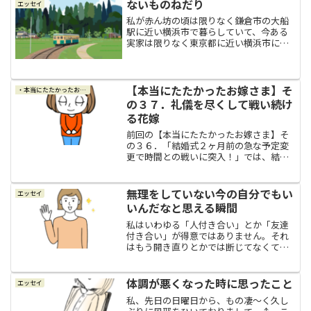
へ行き、婚姻届を出しました。受付で
ないものねだり
エッセイ
は、年配の男性に「はい、確認...
私が赤ん坊の頃は限りなく鎌倉市の大船
駅に近い横浜市で暮らしていて、今ある
実家は限りなく東京都に近い横浜市にあ
るので、一応どちらもギリギリ横浜市で
はあるので、私はいわゆる「浜っ子」と
言うことになるみたい。そして、今の実
家がある沿線はいわゆる新...
【本当にたたかったお嫁さま】そ
・本当にたたかったお嫁さま
の３７．礼儀を尽くして戦い続け
る花嫁
前回の【本当にたたかったお嫁さま】そ
の３６．「結婚式２ヶ月前の急な予定変
更で時間との戦いに突入！」では、結婚
式まであと２ヶ月となった頃、急遽、両
親たちと友人知人たちを結婚式に招待す
ることになりました。あまりにも急遽で
無理をしていない今の自分でもい
エッセイ
結婚式までに時間がなかっ...
いんだなと思える瞬間
私はいわゆる「人付き合い」とか「友達
付き合い」が得意ではありません。それ
はもう開き直りとかでは断じてなくてで
すね、５０年以上生きてきたのにまだそ
んなことを言っているの？！と言うより
も、５０年以上生きて来た結果、自分で
体調が悪くなった時に思ったこと
エッセイ
自分のそういうところを認...
私、先日の日曜日から、もの凄～く久し