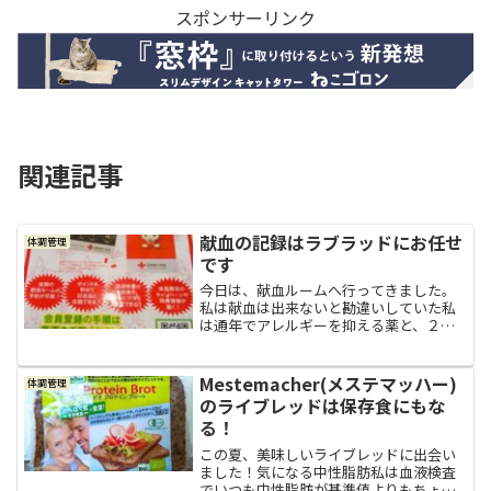
スポンサーリンク
関連記事
献血の記録はラブラッドにお任せ
体調管理
です
今日は、献血ルームへ行ってきました。
私は献血は出来ないと勘違いしていた私
は通年でアレルギーを抑える薬と、２年
程前から降圧剤を服用しています。なの
で、薬を日常的に服用している私は「献
血できない人」なんだろうなと思い込ん
Mestemacher(メステマッハー)
体調管理
で献血に行かなく（行けな...
のライブレッドは保存食にもな
る！
この夏、美味しいライブレッドに出会い
ました！気になる中性脂肪私は血液検査
でいつも中性脂肪が基準値よりもちょい