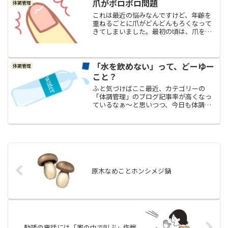
前の冬ちょうど１年前の冬も、１月くら
爪がボロボロ問題
体調管理
いからじわじわと血圧が上...
これは最近の悩みなんですけど、年齢を
重ねるごとに爪がどんどんもろくなって
きてしまいました。最初の頃は、爪を何
かにガッと強く引っ掛けてしまった時
に、伸びている白い部分の爪に亀裂が入
って、そのまま手を使い続けているうち
に亀裂が拡大して爪が割れる...
「水を飲めない」って、どーゆー
体調管理
こと？
ふと気づけばここ最近、カテゴリーの
「体調管理」のブログ記事率が高くなっ
ているなぁ～と思いつつ、今日も体調管
理の記事になります。笑まあ、体調管理
が気になるお年頃、体調管理が必須なお
年頃に突入したおばさんのブログだもん
ね～！と思って、温かい気持...
原木なめことホンシメジ鍋
勧誘の電話には「家の中で叫ぶ」作戦