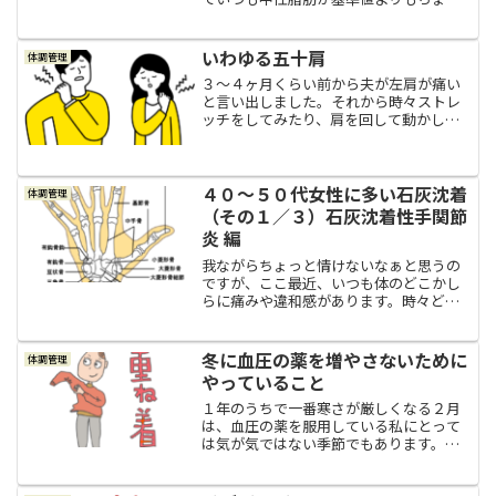
とばかしオーバーしているので、かかり
つけ医の先生からは「白い食べ物、精製
された食べ物を減らすといいですよ。白
いわゆる五十肩
体調管理
いご飯とか、白い小麦で出...
３～４ヶ月くらい前から夫が左肩が痛い
と言い出しました。それから時々ストレ
ッチをしてみたり、肩を回して動かして
みたりしながら様子を見ていましたが、
残念ながら自然治癒はせず少しずつ痛み
が増してきたようで、最終的にはワイシ
ャツの袖に腕を通す動作で...
４０～５０代女性に多い石灰沈着
体調管理
（その１／３）石灰沈着性手関節
炎 編
我ながらちょっと情けないなぁと思うの
ですが、ここ最近、いつも体のどこかし
らに痛みや違和感があります。時々どこ
かしら痛くなること自体は前からたまに
あって、例えば、膝が痛いとまではいか
ないけどじんわりとした違和感があった
冬に血圧の薬を増やさないために
体調管理
り、腰もまた激痛とまでは...
やっていること
１年のうちで一番寒さが厳しくなる２月
は、血圧の薬を服用している私にとって
は気が気ではない季節でもあります。血
圧って、寒い時季はどうしても上がって
しまいがちなので。薬の量が増えた１年