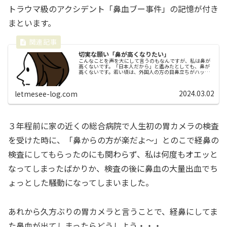
トラウマ級のアクシデント「鼻血ブー事件」の記憶が付き
まといます。
切実な願い「鼻が高くなりたい」
こんなことを声を大にして言うのもなんですが、私は鼻が
高くないです。「日本人だから」と鑑みたとしても、鼻が
高くないです。若い頃は、外国人の方の目鼻立ちがハッキ
リしている容姿に憧れる意味で「私も鼻が高かったらいい
のになぁ～」なんて思ったものでし...
2024.03.02
letmesee-log.com
３年程前に家の近くの総合病院で人生初の胃カメラの検査
を受けた時に、「鼻からの方が楽だよ～」とのこで経鼻の
検査にしてもらったのにも関わらず、私は何度もオエッと
なってしまったばかりか、検査の後に鼻血の大量出血でち
ょっとした騒動になってしまいました。
あれから久方ぶりの胃カメラと言うことで、経鼻にしてま
た鼻血が出てしまったらどうしよう・・・